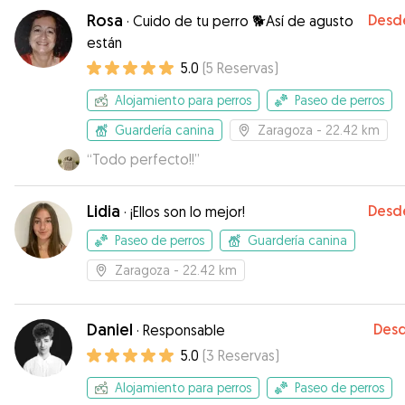
Rosa
Desd
·
Cuido de tu perro 🐕Así de agusto
están
5.0
(
5
Reservas
)
Alojamiento para perros
Paseo de perros
Guardería canina
Zaragoza
- 22.42 km
“
Todo perfecto!!
”
Lidia
Desd
·
¡Ellos son lo mejor!
Paseo de perros
Guardería canina
Zaragoza
- 22.42 km
Daniel
Des
·
Responsable
5.0
(
3
Reservas
)
Alojamiento para perros
Paseo de perros