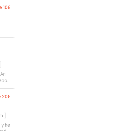
nota
e
10€
i
tado
con
e
20€
km
 y he