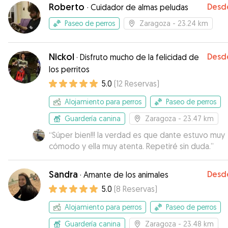
Roberto
Desd
·
Cuidador de almas peludas
Paseo de perros
Zaragoza
- 23.24 km
Nickol
Desd
·
Disfruto mucho de la felicidad de
los perritos
5.0
(
12
Reservas
)
Alojamiento para perros
Paseo de perros
Guardería canina
Zaragoza
- 23.47 km
“
Súper bien!!! la verdad es que dante estuvo muy
cómodo y ella muy atenta. Repetiré sin duda.
”
Sandra
Desd
·
Amante de los animales
5.0
(
8
Reservas
)
Alojamiento para perros
Paseo de perros
Guardería canina
Zaragoza
- 23.48 km