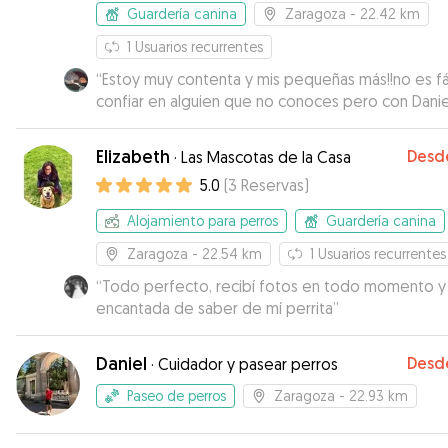
Guardería canina
Zaragoza
- 22.42 km
1
Usuarios recurrentes
“
Estoy muy contenta y mis pequeñas más!!no es fá
confiar en alguien que no conoces pero con Danie
muy fácil. Voy a seguir confiando en el para el cu
de mis niñas
”
Elizabeth
Desd
·
Las Mascotas de la Casa
5.0
(
3
Reservas
)
Alojamiento para perros
Guardería canina
Zaragoza
- 22.54 km
1
Usuarios recurrentes
“
Todo perfecto, recibí fotos en todo momento y
encantada de saber de mí perrita
”
Daniel
Desd
·
Cuidador y pasear perros
Paseo de perros
Zaragoza
- 22.93 km