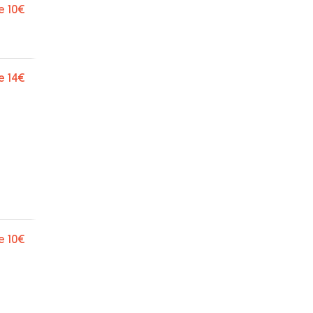
e
10€
e
14€
e
10€