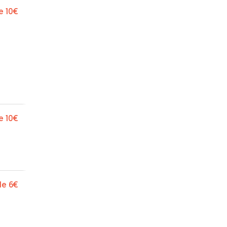
e
10€
e
10€
de
6€