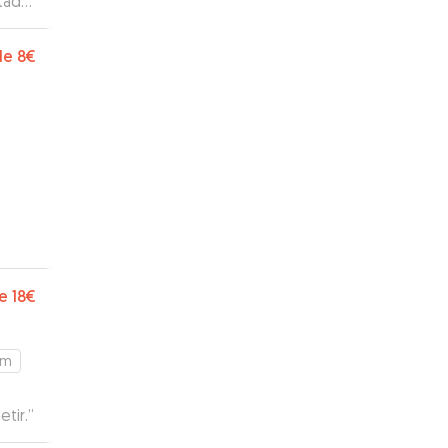
atado
stado
de
8€
tar
ó
canto
por
e
18€
km
tir.
”