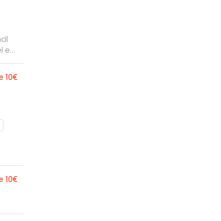
cil
l es
idado
e
10€
e
10€