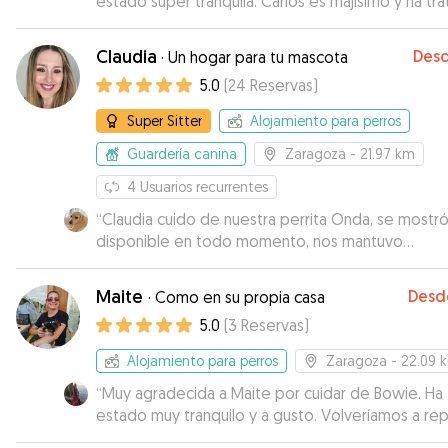
estado super tranquila. Carlos es majísimo y ha tr
genial a Cody. Me ha estado enviando videos y
manteniéndome informada los dos días que ha e
Claudia
Des
·
Un hogar para tu mascota
con él. Cody se lo ha pasado genial. Muy
5.0
(
24
Reservas
)
recomendado. Repetiré seguro si vuelvo a necesi
dejarle con alguien.
”
Super Sitter
Alojamiento para perros
Guardería canina
Zaragoza
- 21.97 km
4
Usuarios recurrentes
“
Claudia cuido de nuestra perrita Onda, se mostr
disponible en todo momento, nos mantuvo
informados de cómo estaba durante el día, un en
! Sin duda volveremos a solicitarla Muchas gracias 
Maite
Desd
·
Como en su propia casa
todo !
”
5.0
(
3
Reservas
)
Alojamiento para perros
Zaragoza
- 22.09 
“
Muy agradecida a Maite por cuidar de Bowie. Ha
estado muy tranquilo y a gusto. Volveríamos a repe