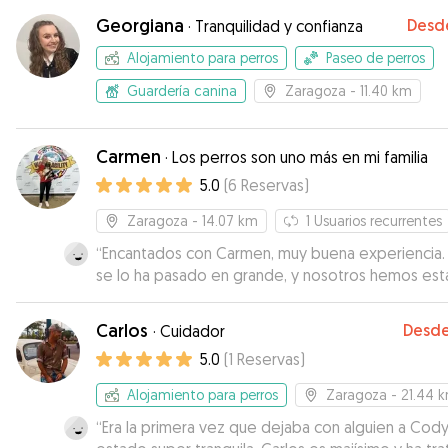
Alberto es encantador con los animales y eso se 
Georgiana
Desd
·
Tranquilidad y confianza
en la reacción del perro tanto al dejarlo como al
recogerlo. Repetiremos sin duda siempre que
Alojamiento para perros
Paseo de perros
necesitemos dejarlo,no puede estar en mejores
Guardería canina
Zaragoza
- 11.40 km
manos.
”
Carmen
·
Los perros son uno más en mi familia
5.0
(
6
Reservas
)
Zaragoza
- 14.07 km
1
Usuarios recurrentes
“
Encantados con Carmen, muy buena experiencia. Ar
se lo ha pasado en grande, y nosotros hemos es
muy tranquilos pues recibiamos noticias y vídeos 
frecuencia. Lo recomiendo.
”
Carlos
Desd
·
Cuidador
5.0
(
1
Reservas
)
Alojamiento para perros
Zaragoza
- 21.44 
“
Era la primera vez que dejaba con alguien a Cody