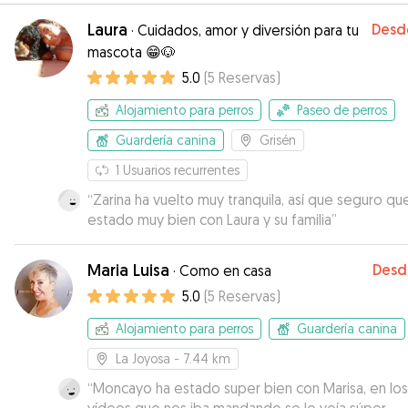
Laura
Desd
·
Cuidados, amor y diversión para tu
mascota 😁🐶
5.0
(
5
Reservas
)
Alojamiento para perros
Paseo de perros
Guardería canina
Grisén
1
Usuarios recurrentes
“
Zarina ha vuelto muy tranquila, así que seguro qu
estado muy bien con Laura y su familia
”
Maria Luisa
Desd
·
Como en casa
5.0
(
5
Reservas
)
Alojamiento para perros
Guardería canina
La Joyosa
- 7.44 km
“
Moncayo ha estado super bien con Marisa, en los