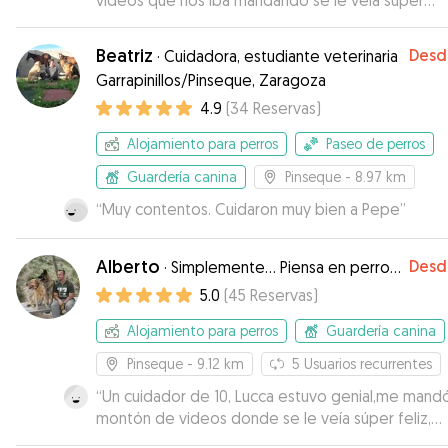
vídeos que nos iba mandando se le veía súper
contento y tranquilo. Sin duda repetiremos con ell
Beatriz
Desd
·
Cuidadora, estudiante veterinaria
Garrapinillos/Pinseque, Zaragoza
4.9
(
34
Reservas
)
Alojamiento para perros
Paseo de perros
Guardería canina
Pinseque
- 8.97 km
“
Muy contentos. Cuidaron muy bien a Pepe
”
Alberto
Desd
·
Simplemente... Piensa en perro...
5.0
(
45
Reservas
)
Alojamiento para perros
Guardería canina
Pinseque
- 9.12 km
5
Usuarios recurrentes
“
Un cuidador de 10, Lucca estuvo genial,me mand
montón de videos donde se le veía súper feliz,
corriendo en su casa con sus mascotas en su jardín