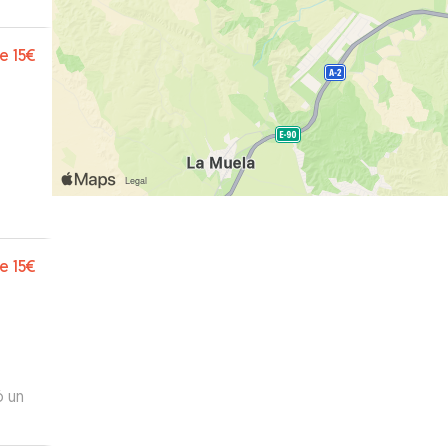
a.
”
e
15€
e
15€
ó un
.