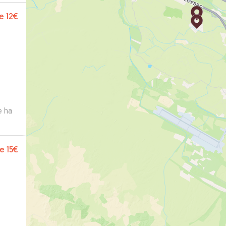
e
12€
e ha
e
15€