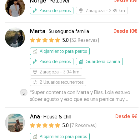
Norge
Desde
10€
·
PetLover
WhatsApp. Si volvemos a precisar de alguien
que cuide de ella, sin duda contaremos con él!
”
Paseo de perros
Zaragoza
- 2.89 km
Marta
Desde
10€
·
Su segunda familia
5.0
(
32
Reservas
)
Alojamiento para perros
Paseo de perros
Guardería canina
Zaragoza
- 3.04 km
2
Usuarios recurrentes
“
Super contenta con Marta y Elías. Lola estuvo
súper agusto y eso que es una perrica muy
miedosa. Supieron cómo tratarla. Te envían
fotos y vídeos para que veas lo agusto que
Ana
Desde
9€
·
House & chill
está. Sin duda super recomendable.
”
5.0
(
7
Reservas
)
Alojamiento para perros