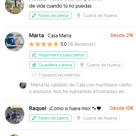
de vida cuando tú no puedas
Paseo de perros
Cuarte de Huerva
Marta
Desde
21€
·
Casa Marta
5.0
(
16
Reservas
)
Alojamiento para perros
Guardería canina
Cuarte de Huerva
1
Usuarios recurrentes
“
Marta ha cuidado de Cala con muchísimo cariño
y atención. Nos ha mantenido informados en
todo momento con fotos y vídeos, lo que nos
dio mucha tranquilidad. Ha sido súper amable y
Raquel
Desde
10€
·
¡Como si fuera mío! 🐾🖤
cercana. Cala ha salido feliz y contenta de su
estancia con ella, ¡y eso lo dice todo! Sin duda, si
Paseo de perros
Cuarte de Huerva
volvemos por la zona de Zaragoza, repetiremos
con Marta y la recomendaremos sin pensarlo.
”