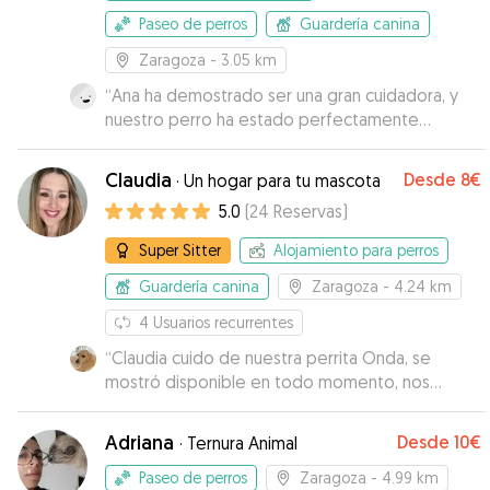
Paseo de perros
Guardería canina
Zaragoza
- 3.05 km
“
Ana ha demostrado ser una gran cuidadora, y
nuestro perro ha estado perfectamente
atendido. Ha sabido entender sus inquietudes y
se ha volcado en que su estancia, fuese la más
Claudia
Desde
8€
·
Un hogar para tu mascota
saludable para él. Absolutamente
5.0
(
24
Reservas
)
recomendable.
”
Super Sitter
Alojamiento para perros
Guardería canina
Zaragoza
- 4.24 km
4
Usuarios recurrentes
“
Claudia cuido de nuestra perrita Onda, se
mostró disponible en todo momento, nos
mantuvo informados de cómo estaba durante el
día, un encanto ! Sin duda volveremos a solicitarla
Adriana
Desde
10€
·
Ternura Animal
Muchas gracias por todo !
”
Paseo de perros
Zaragoza
- 4.99 km