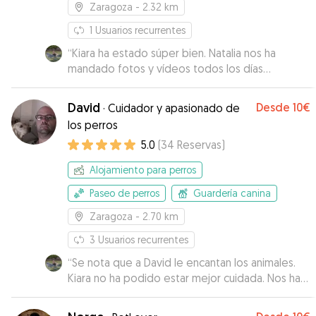
Zaragoza
- 2.32 km
1
Usuarios recurrentes
“
Kiara ha estado súper bien. Natalia nos ha
mandado fotos y vídeos todos los días
diciéndonos que tal estaba nuestra perrita.
Paseos largos, juegos, acompañada de su
David
Desde
10€
·
Cuidador y apasionado de
perrito Joy… ¡yo creo que no quería volver!
”
los perros
5.0
(
34
Reservas
)
Alojamiento para perros
Paseo de perros
Guardería canina
Zaragoza
- 2.70 km
3
Usuarios recurrentes
“
Se nota que a David le encantan los animales.
Kiara no ha podido estar mejor cuidada. Nos ha
estado mandando fotos y vídeos y
contándonos cómo estaba la perrita por