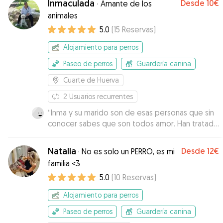
Inmaculada
Desde
10€
·
Amante de los
animales
5.0
(
15
Reservas
)
Alojamiento para perros
Paseo de perros
Guardería canina
Cuarte de Huerva
2
Usuarios recurrentes
“
Inma y su marido son de esas personas que sin
conocer sabes que son todos amor. Han tratado
a truca como una más de la familia, nos han
mantenido totalmente informadas. Repetiremos
Natalia
Desde
12€
·
No es solo un PERRO, es mi
seguro. Gracias!
”
familia <3
5.0
(
10
Reservas
)
Alojamiento para perros
Paseo de perros
Guardería canina