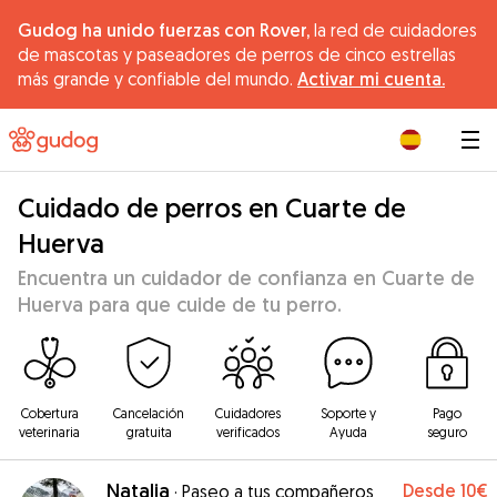
Gudog ha unido fuerzas con Rover,
la red de cuidadores
de mascotas y paseadores de perros de cinco estrellas
más grande y confiable del mundo.
Activar mi cuenta.
|
Cuidado de perros en Cuarte de
Huerva
Encuentra un cuidador de confianza en Cuarte de
Huerva para que cuide de tu perro.
Cobertura
Cancelación
Cuidadores
Soporte y
Pago
veterinaria
gratuita
verificados
Ayuda
seguro
Natalia
Desde
10€
·
Paseo a tus compañeros