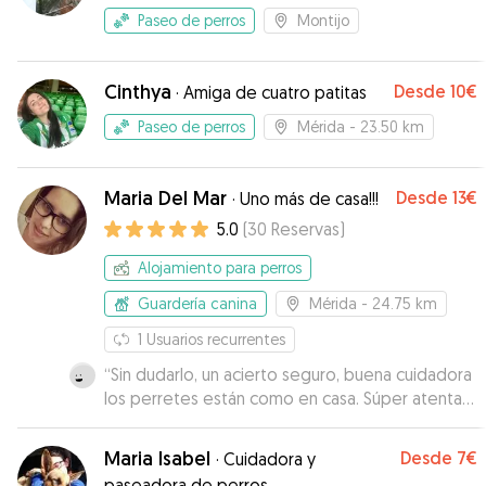
Paseo de perros
Montijo
Cinthya
Desde
10€
·
Amiga de cuatro patitas
Paseo de perros
Mérida
- 23.50 km
Maria Del Mar
Desde
13€
·
Uno más de casa!!!
5.0
(
30
Reservas
)
Alojamiento para perros
Guardería canina
Mérida
- 24.75 km
1
Usuarios recurrentes
“
Sin dudarlo, un acierto seguro, buena cuidadora
los perretes están como en casa. Súper atenta y
en todo momento te informa y envía fotos.
Tanto ella como su familia.
”
Maria Isabel
Desde
7€
·
Cuidadora y
paseadora de perros