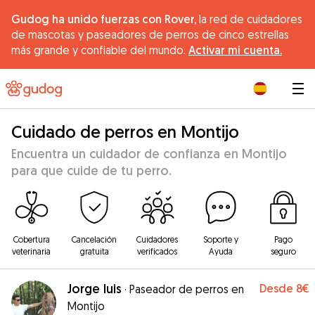
Gudog ha unido fuerzas con Rover,
la red de cuidadores
de mascotas y paseadores de perros de cinco estrellas
más grande y confiable del mundo.
Activar mi cuenta.
|
Cuidado de perros en Montijo
Encuentra un cuidador de confianza en Montijo
para que cuide de tu perro.
Cobertura
Cancelación
Cuidadores
Soporte y
Pago
veterinaria
gratuita
verificados
Ayuda
seguro
Jorge luis
Desde
8€
·
Paseador de perros en
Montijo