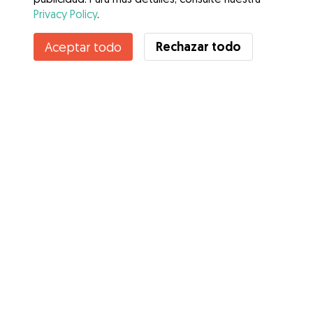
Privacy Policy
.
Rechazar todo
Aceptar todo
Servicios
Cómo funciona
Sobre Gudog
Opiniones
Cobertura Veterinaria
Consejos para dueños de perros
Consejos para cuidadores
Hazte cuidador