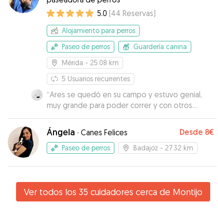
5.0
(
44
Reservas
)
Alojamiento para perros
Paseo de perros
Guardería canina
Mérida
- 25.08 km
5
Usuarios recurrentes
“
Ares se quedó en su campo y estuvo genial,
muy grande para poder correr y con otros
perros para que jugase, llegó cansadito a casa,
todo perfecto con ella.
”
Ángela
Desde
8€
·
Canes Felices
Paseo de perros
Badajoz
- 27.32 km
Ver todos los 35 cuidadores cerca de Montijo