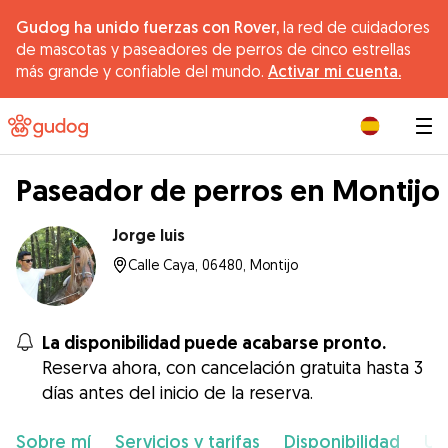
Gudog ha unido fuerzas con Rover,
la red de cuidadores
de mascotas y paseadores de perros de cinco estrellas
más grande y confiable del mundo.
Activar mi cuenta.
|
Paseador de perros en Montijo
Jorge luis
Calle Caya, 06480, Montijo
La disponibilidad puede acabarse pronto.
Reserva ahora, con cancelación gratuita hasta 3
días antes del inicio de la reserva.
Sobre mí
Servicios y tarifas
Disponibilidad
Ub