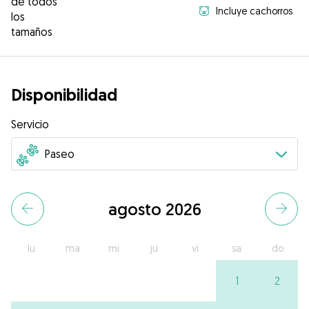
de todos
Incluye cachorros
los
tamaños
Disponibilidad
Servicio
agosto 2026
lu
ma
mi
ju
vi
sa
do
1
2