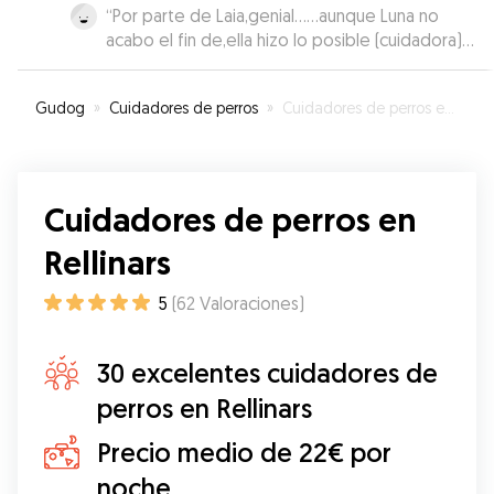
“
Por parte de Laia,genial……aunque Luna no
acabo el fin de,ella hizo lo posible (cuidadora)
demasiado apego!!
”
Gudog
»
Cuidadores de perros
»
Cuidadores de perros en Rellinars
Cuidadores de perros en
Rellinars
5
(
62
Valoraciones
)
30 excelentes cuidadores de
perros en Rellinars
Precio medio de 22€ por
noche