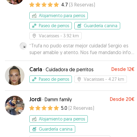
4.7
(
3
Reservas
)
Alojamiento para perros
Paseo de perros
Guardería canina
Vacarisses
- 3.92 km
“
Trufa no pudo estar mejor cuidada! Sergio es
super amable y atento. Nos fue mandando info y
fotos del estado de la perrina. Trufa volvió a
casa como si la que hubiera estado de
Carla
Desde
12€
·
Cuidadora de perritos
vacaciones fuera ella... Si volvemos a irnos en
algun momento volveremos a contar con él.
”
Paseo de perros
Vacarisses
- 4.27 km
Jordi
Desde
20€
·
Damm family
5.0
(
2
Reservas
)
Alojamiento para perros
Guardería canina