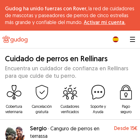
Gudog ha unido fuerzas con Rover,
la red de cuidadores
de mascotas y paseadores de perros de cinco estrellas
más grande y confiable del mundo.
Activar mi cuenta.
|
Cuidado de perros en Rellinars
Encuentra un cuidador de confianza en Rellinars
para que cuide de tu perro.
Cobertura
Cancelación
Cuidadores
Soporte y
Pago
veterinaria
gratuita
verificados
Ayuda
seguro
Sergio
Desde
15€
·
Canguro de perros en
terrassa