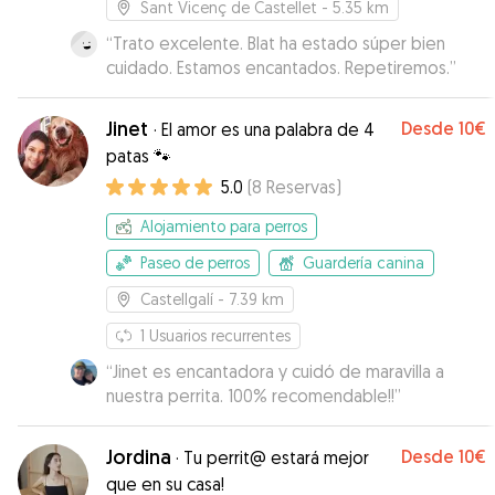
Sant Vicenç de Castellet
- 5.35 km
“
Trato excelente. Blat ha estado súper bien
cuidado. Estamos encantados. Repetiremos.
”
Jinet
Desde
10€
·
El amor es una palabra de 4
patas 🐾
5.0
(
8
Reservas
)
Alojamiento para perros
Paseo de perros
Guardería canina
Castellgalí
- 7.39 km
1
Usuarios recurrentes
“
Jinet es encantadora y cuidó de maravilla a
nuestra perrita. 100% recomendable!!
”
Jordina
Desde
10€
·
Tu perrit@ estará mejor
que en su casa!