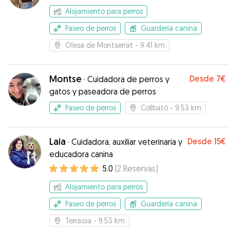
Alojamiento para perros
Paseo de perros
Guardería canina
Olesa de Montserrat
- 9.41 km
Montse
Desde
7€
·
Cuidadora de perros y
gatos y paseadora de perros
Paseo de perros
Collbató
- 9.53 km
Laia
Desde
15€
·
Cuidadora, auxiliar veterinaria y
educadora canina
5.0
(
2
Reservas
)
Alojamiento para perros
Paseo de perros
Guardería canina
Terrassa
- 9.53 km