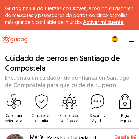
Gudog ha unido fuerzas con Rover,
la red de cuidadores
de mascotas y paseadores de perros de cinco estrellas
más grande y confiable del mundo.
Activar mi cuenta.
|
Cuidado de perros en Santiago de
Compostela
Encuentra un cuidador de confianza en Santiago
de Compostela para que cuide de tu perro.
Cobertura
Cancelación
Cuidadores
Soporte y
Pago
veterinaria
gratuita
verificados
Ayuda
seguro
María
Desde
8€
·
Patas Bien Cuidadas: El