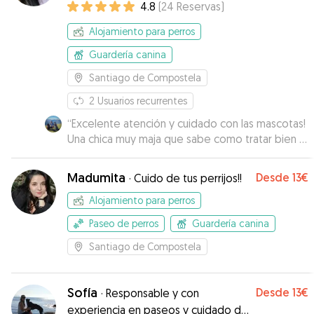
4.8
(
24
Reservas
)
Alojamiento para perros
Guardería canina
Santiago de Compostela
2
Usuarios recurrentes
“
Excelente atención y cuidado con las mascotas!
Una chica muy maja que sabe como tratar bien a
los animales! No podemos estar más contentos,
Los recomendamos al 100%. Repetiremos!
”
Madumita
Desde
13€
·
Cuido de tus perrijos!!
Alojamiento para perros
Paseo de perros
Guardería canina
Santiago de Compostela
Sofía
Desde
13€
·
Responsable y con
experiencia en paseos y cuidado de