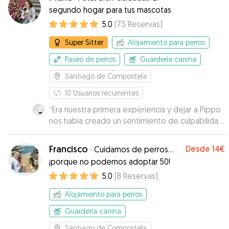
segundo hogar para tus mascotas
5.0
(
73
Reservas
)
Super Sitter
Alojamiento para perros
Paseo de perros
Guardería canina
Santiago de Compostela
10
Usuarios recurrentes
“
Era nuestra primera experiencia y dejar a Pippo
nos había creado un sentimiento de culpabilidad
y abandono muy grande, pero con las fotos y
vídeos que íbamos recibiendo nos sentíamos
Francisco
Desde
14€
·
Cuidamos de perros…
cada vez más tranquilos. Cuando lo recogimos y
¡porque no podemos adoptar 50!
conocimos a Maria nos dimos cuenta de lo a
5.0
(
8
Reservas
)
gusto que había estado y lo bien cuidado.
También gracias a su marido que nos recibió y
Alojamiento para perros
acompañó muy amablemente. Desde luego que
en caso de necesitarlo, repetiremos con ellos.
Guardería canina
Gracias por todo
”
Santiago de Compostela