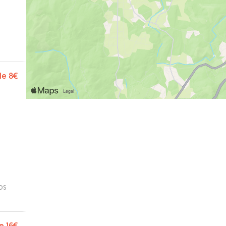
de
8€
os
os
más
e
16€