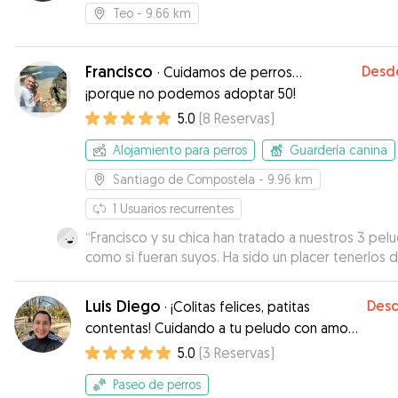
Teo
- 9.66 km
Francisco
Desd
·
Cuidamos de perros…
¡porque no podemos adoptar 50!
5.0
(
8
Reservas
)
Alojamiento para perros
Guardería canina
Santiago de Compostela
- 9.96 km
1
Usuarios recurrentes
“
Francisco y su chica han tratado a nuestros 3 pel
como si fueran suyos. Ha sido un placer tenerlos 
cuidadores. Millones de gracias!!!
”
Luis Diego
Des
·
¡Colitas felices, patitas
contentas! Cuidando a tu peludo con amor
y diversión.
5.0
(
3
Reservas
)
Paseo de perros