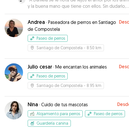
y la buena mano que tiene con ellos. Sin dudarlo,
contaré con ella en futuras ocasiones.
”
Andrea
Des
·
Paseadora de perros en Santiago
de Compostela
Paseo de perros
Santiago de Compostela
- 8.50 km
Julio cesar
Des
·
Me encantan los animales
Paseo de perros
Santiago de Compostela
- 8.95 km
Nina
Desd
·
Cuido de tus mascotas
Alojamiento para perros
Paseo de perros
Guardería canina