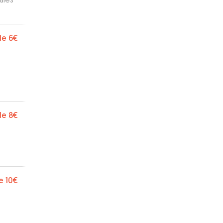
de
6€
de
8€
e
10€