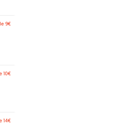
de
9€
e
10€
e
14€