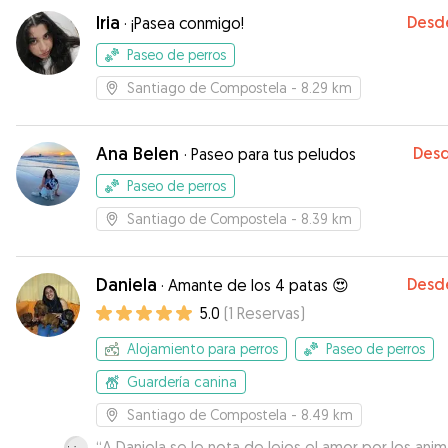
Iria
Desd
·
¡Pasea conmigo!
Paseo de perros
Santiago de Compostela
- 8.29 km
Ana Belen
Des
·
Paseo para tus peludos
Paseo de perros
Santiago de Compostela
- 8.39 km
Daniela
Desd
·
Amante de los 4 patas 😍
5.0
(
1
Reservas
)
Alojamiento para perros
Paseo de perros
Guardería canina
Santiago de Compostela
- 8.49 km
“
A Daniela se le nota de lejos el amor por los anim