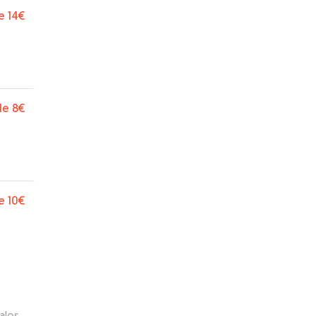
e
14€
de
8€
e
10€
ales