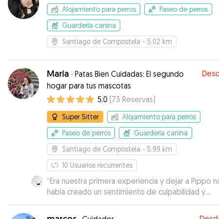
Alojamiento para perros
Paseo de perros
Guardería canina
Santiago de Compostela
- 5.02 km
María
Des
·
Patas Bien Cuidadas: El segundo
hogar para tus mascotas
5.0
(
73
Reservas
)
Super Sitter
Alojamiento para perros
Paseo de perros
Guardería canina
Santiago de Compostela
- 5.99 km
10
Usuarios recurrentes
“
Era nuestra primera experiencia y dejar a Pippo n
había creado un sentimiento de culpabilidad y
abandono muy grande, pero con las fotos y víde
que íbamos recibiendo nos sentíamos cada vez 
marcos
Desd