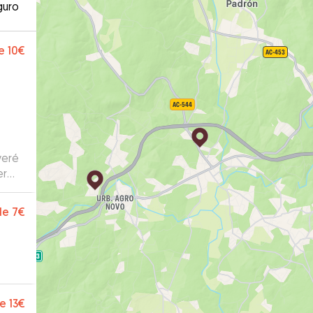
guro
e
10€
veré
de
7€
e
13€