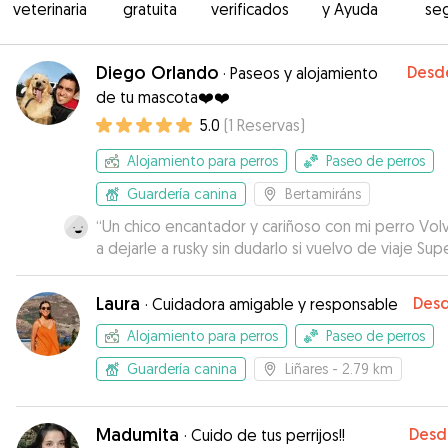
veterinaria
gratuita
verificados
y Ayuda
se
Diego Orlando
Desd
·
Paseos y alojamiento
de tu mascota❤️❤️
5.0
(
1
Reservas
)
Alojamiento para perros
Paseo de perros
Guardería canina
Bertamiráns
“
Un chico encantador y cariñoso con mi perro Vol
a dejarle a rusky sin dudarlo si vuelvo de viaje Super
contenta con el servicio
”
Laura
Des
·
Cuidadora amigable y responsable
Alojamiento para perros
Paseo de perros
Guardería canina
Liñares
- 2.79 km
Madumita
Desd
·
Cuido de tus perrijos!!