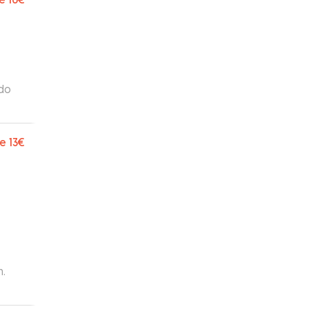
ria
y lo
s
ego
.
ado
e
13€
n.