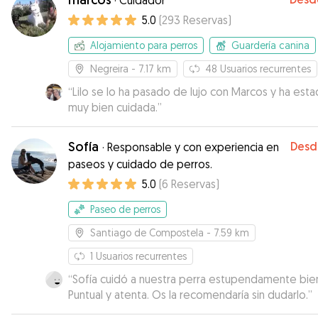
·
Cuidador
tranquilos. Cuando lo recogimos y conocimos a Ma
5.0
(
293
Reservas
)
nos dimos cuenta de lo a gusto que había estado 
bien cuidado. También gracias a su marido que no
Alojamiento para perros
Guardería canina
recibió y acompañó muy amablemente. Desde lu
que en caso de necesitarlo, repetiremos con ellos
Negreira
- 7.17 km
48
Usuarios recurrentes
Gracias por todo
”
“
Lilo se lo ha pasado de lujo con Marcos y ha est
muy bien cuidada.
”
Sofía
Desd
·
Responsable y con experiencia en
paseos y cuidado de perros.
5.0
(
6
Reservas
)
Paseo de perros
Santiago de Compostela
- 7.59 km
1
Usuarios recurrentes
“
Sofía cuidó a nuestra perra estupendamente bie
Puntual y atenta. Os la recomendaría sin dudarlo.
”