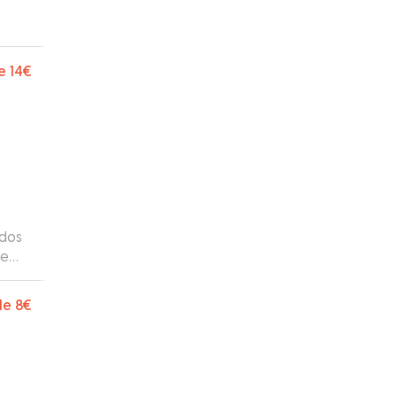
e
14€
udos
de
de
8€