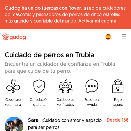
Gudog ha unido fuerzas con Rover,
la red de cuidadores
de mascotas y paseadores de perros de cinco estrellas
más grande y confiable del mundo.
Activar mi cuenta.
|
Cuidado de perros en Trubia
Encuentra un cuidador de confianza en Trubia
para que cuide de tu perro.
Cobertura
Cancelación
Cuidadores
Soporte y
Pago
veterinaria
gratuita
verificados
Ayuda
seguro
Sara
Desde
15€
·
¡Cuidado con amor y espacio
para ser perros!