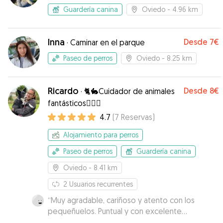
Guardería canina
Oviedo
- 4.96 km
Inna
Desde
7€
·
Caminar en el parque
Paseo de perros
Oviedo
- 8.25 km
Ricardo
Desde
8€
·
🐈🐇Cuidador de animales
fantásticos🐕‍🦺🐩
4.7
(
7
Reservas
)
Alojamiento para perros
Paseo de perros
Guardería canina
Oviedo
- 8.41 km
2
Usuarios recurrentes
“
Muy agradable, cariñoso y atento con los
pequeñuelos. Puntual y con excelente
comunicación.
”