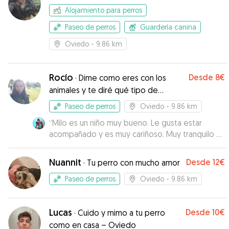
Alojamiento para perros
Paseo de perros
Guardería canina
Oviedo
- 9.86 km
Rocío
Desde
8€
·
Dime como eres con los
animales y te diré qué tipo de
persona eres
Paseo de perros
Oviedo
- 9.86 km
“
Milo es un niño muy bueno. Le gusta estar
acompañado y es muy cariñoso. Muy tranquilo y
noble. Nos hicimos amigos muy rápido
”
Nuannit
Desde
12€
·
Tu perro con mucho amor
Paseo de perros
Oviedo
- 9.86 km
Lucas
Desde
10€
·
Cuido y mimo a tu perro
como en casa – Oviedo