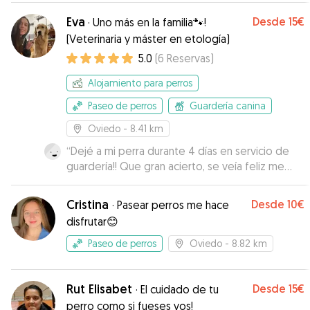
Eva
Desde
15€
·
Uno más en la familia🐾!
(Veterinaria y máster en etología)
5.0
(
6
Reservas
)
Alojamiento para perros
Paseo de perros
Guardería canina
Oviedo
- 8.41 km
“
Dejé a mi perra durante 4 días en servicio de
guardería!! Que gran acierto, se veía feliz me
mandaban fotos a cada rato para que yo
estuviera tranquila y viese como estaba mi
Cristina
Desde
10€
·
Pasear perros me hace
princesa.
”
disfrutar😊
Paseo de perros
Oviedo
- 8.82 km
Rut Elisabet
Desde
15€
·
El cuidado de tu
perro como si fueses vos!