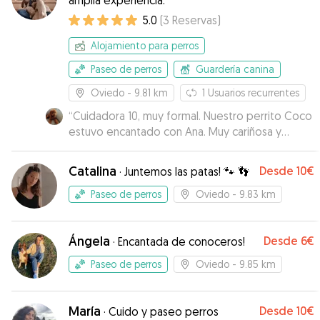
amplia experiencia.
5.0
(
3
Reservas
)
Alojamiento para perros
Paseo de perros
Guardería canina
Oviedo
- 9.81 km
1
Usuarios recurrentes
“
Cuidadora 10, muy formal. Nuestro perrito Coco
estuvo encantado con Ana. Muy cariñosa y
atenta. Nos enviaba videos y fotos. Sin duda
repetiremos porque hemos quedado
Catalina
Desde
10€
·
Juntemos las patas! 🐾 👣
encantados. ♥️
”
Paseo de perros
Oviedo
- 9.83 km
Ángela
Desde
6€
·
Encantada de conoceros!
Paseo de perros
Oviedo
- 9.85 km
María
Desde
10€
·
Cuido y paseo perros