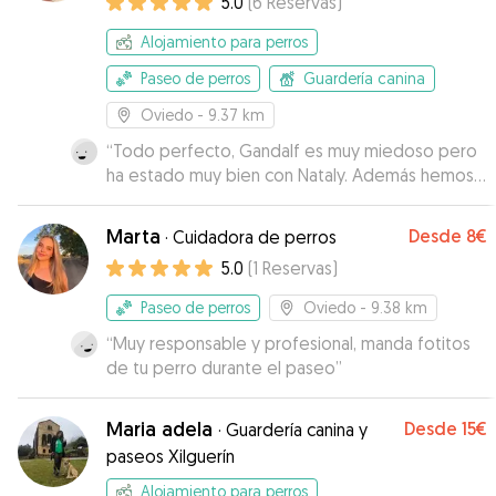
5.0
(
6
Reservas
)
Alojamiento para perros
Paseo de perros
Guardería canina
Oviedo
- 9.37 km
“
Todo perfecto, Gandalf es muy miedoso pero
ha estado muy bien con Nataly. Además hemos
estado en contacto y me ha mantenido
informado en todo momento. Gracias!!
”
Marta
Desde
8€
·
Cuidadora de perros
5.0
(
1
Reservas
)
Paseo de perros
Oviedo
- 9.38 km
“
Muy responsable y profesional, manda fotitos
de tu perro durante el paseo
”
Maria adela
Desde
15€
·
Guardería canina y
paseos Xilguerín
Alojamiento para perros