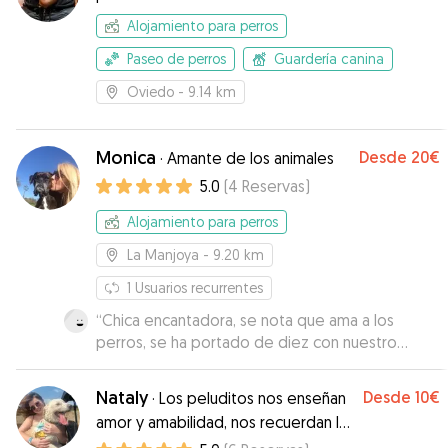
Alojamiento para perros
Paseo de perros
Guardería canina
Oviedo
- 9.14 km
Monica
Desde
20€
·
Amante de los animales
5.0
(
4
Reservas
)
Alojamiento para perros
La Manjoya
- 9.20 km
1
Usuarios recurrentes
“
Chica encantadora, se nota que ama a los
perros, se ha portado de diez con nuestro
cachorro, y no tengo más que buenas palabras.
”
Nataly
Desde
10€
·
Los peluditos nos enseñan
amor y amabilidad, nos recuerdan lo
importante🐾🤍