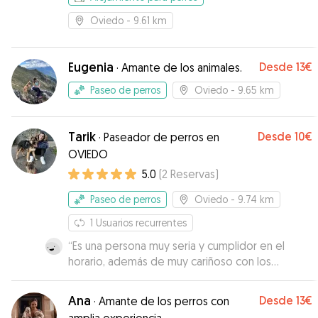
Oviedo
- 9.61 km
Eugenia
Desde
13€
·
Amante de los animales.
Paseo de perros
Oviedo
- 9.65 km
Tarik
Desde
10€
·
Paseador de perros en
OVIEDO
5.0
(
2
Reservas
)
Paseo de perros
Oviedo
- 9.74 km
1
Usuarios recurrentes
“
Es una persona muy seria y cumplidor en el
horario, además de muy cariñoso con los
animales. Se ve que es vocacional, Xena mi
perrita lo adora. Absolutamente
Ana
Desde
13€
·
Amante de los perros con
recomendable!!.
”