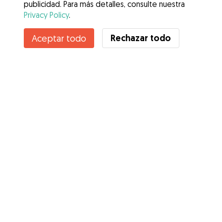
publicidad. Para más detalles, consulte nuestra
Privacy Policy
.
Rechazar todo
Aceptar todo
Servicios
Cómo funciona
Sobre Gudog
Opiniones
Cobertura Veterinaria
Consejos para dueños de perros
Consejos para cuidadores
Hazte cuidador