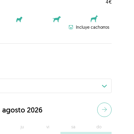
4€
Incluye cachorros
agosto 2026
ju
vi
sa
do