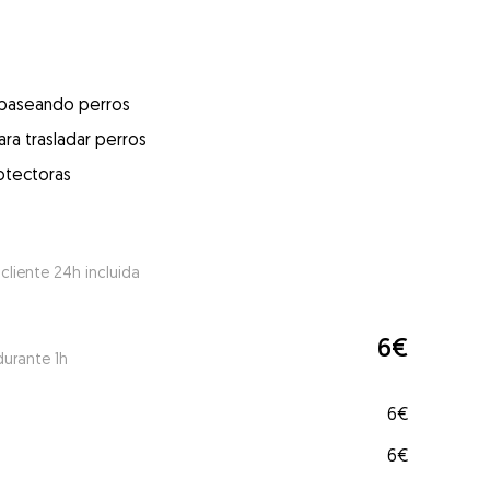
 paseando perros
ra trasladar perros
otectoras
 cliente 24h incluida
6€
durante 1h
6€
6€