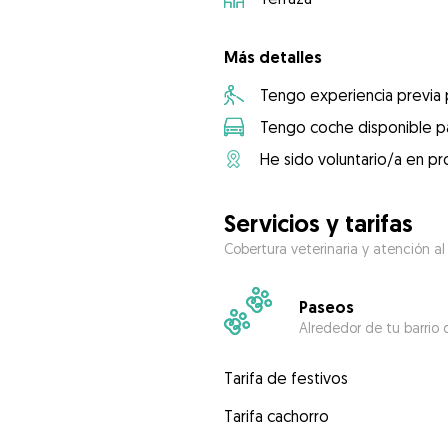
Más detalles
Tengo experiencia previa
Tengo coche disponible pa
He sido voluntario/a en pr
Servicios y tarifas
Cobertura veterinaria y atención al
Paseos
Alrededor de tu barrio 
Tarifa de festivos
Tarifa cachorro