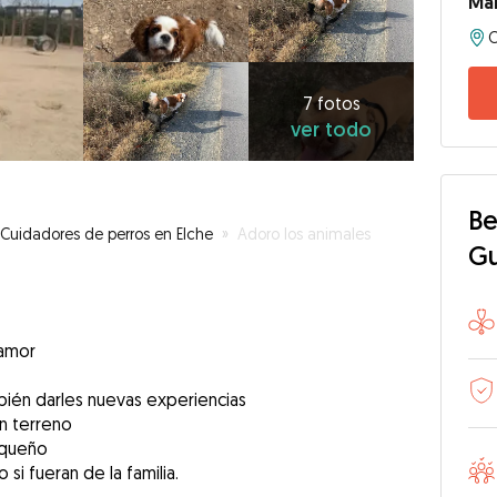
Mai
7
fotos
ver
7 fotos
ver todo
todo
Be
Cuidadores de perros en Elche
»
Adoro los animales
G
 amor
mbién darles nuevas experiencias
an terreno
equeño
si fueran de la familia.