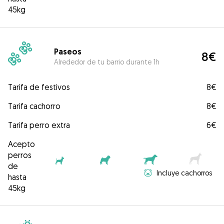
45kg
Paseos
8€
Alrededor de tu barrio durante 1h
Tarifa de festivos
8€
Tarifa cachorro
8€
Tarifa perro extra
6€
Acepto
perros
de
Incluye cachorros
hasta
45kg