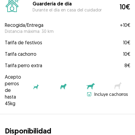
Guardería de día
10€
Durante el día en casa del cuidador
Recogida/Entrega
+
10€
Distancia máxima: 30 km
Tarifa de festivos
10€
Tarifa cachorro
10€
Tarifa perro extra
8€
Acepto
perros
de
Incluye cachorros
hasta
45kg
Disponibilidad