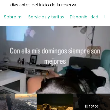
días antes del inicio de la reserva.
Sobre mí
Servicios y tarifas
Disponibilidad
Ub
10 fotos