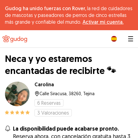
Gudog ha unido fuerzas con Rover,
la red de cuidadores
de mascotas y paseadores de perros de cinco estrellas
más grande y confiable del mundo.
Activar mi cuenta.
|
Neca y yo estaremos
encantadas de recibirte 🐾
Carolina
Calle Siracusa, 38260, Tejina
6
Reservas
3
Valoraciones
La disponibilidad puede acabarse pronto.
Reserva ahora, con cancelación gratuita hasta 3