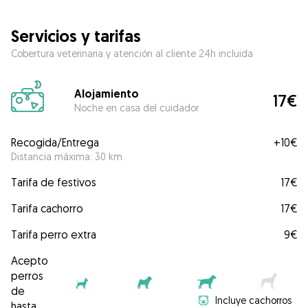
Servicios y tarifas
Cobertura veterinaria y atención al cliente 24h incluida
Alojamiento
17€
Noche en casa del cuidador
Recogida/Entrega
+
10€
Distancia máxima: 30 km
Tarifa de festivos
17€
Tarifa cachorro
17€
Tarifa perro extra
9€
Acepto
perros
de
Incluye cachorros
hasta