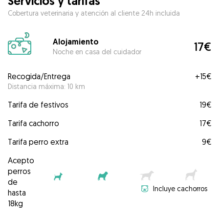
Servicios y tarifas
Cobertura veterinaria y atención al cliente 24h incluida
Alojamiento
17€
Noche en casa del cuidador
Recogida/Entrega
+
15€
Distancia máxima: 10 km
Tarifa de festivos
19€
Tarifa cachorro
17€
Tarifa perro extra
9€
Acepto
perros
de
Incluye cachorros
hasta
18kg