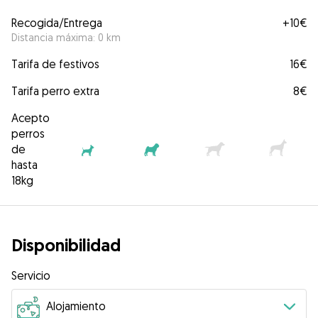
Recogida/Entrega
+
10€
Distancia máxima: 0 km
Tarifa de festivos
16€
Tarifa perro extra
8€
Acepto
perros
de
hasta
18kg
Disponibilidad
Servicio