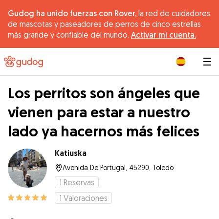
Gudog ha unido fuerzas con Rover,
la red de cuidadores
de mascotas y paseadores de perros de cinco estrellas
más grande y confiable del mundo.
Activar mi cuenta.
|
Los perritos son ángeles que
vienen para estar a nuestro
lado ya hacernos más felices
Katiuska
Avenida De Portugal, 45290, Toledo
1
Reservas
1
Valoraciones