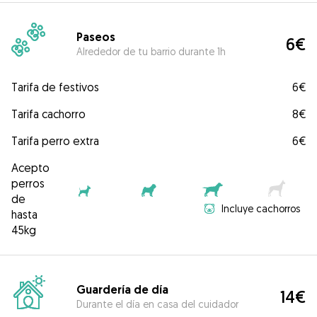
Paseos
6€
Alrededor de tu barrio durante 1h
Tarifa de festivos
6€
Tarifa cachorro
8€
Tarifa perro extra
6€
Acepto
perros
de
Incluye cachorros
hasta
45kg
Guardería de día
14€
Durante el día en casa del cuidador