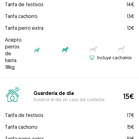
Tarifa de festivos
14€
Tarifa cachorro
13€
Tarifa perro extra
12€
Acepto
perros
de
Incluye cachorros
hasta
18kg
Guardería de día
15€
Durante el día en casa del cuidador
Tarifa de festivos
17€
Tarifa cachorro
15€
Tarifa perro extra
10€