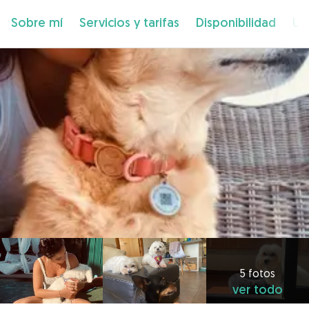
Sobre mí
Servicios y tarifas
Disponibilidad
Ub
5 fotos
ver todo