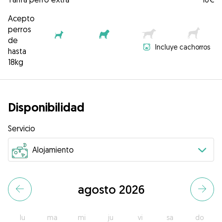
Acepto
perros
de
Incluye cachorros
hasta
18kg
Disponibilidad
Servicio
agosto 2026
lu
ma
mi
ju
vi
sa
do