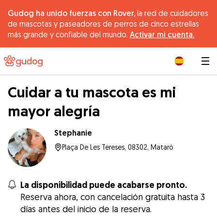
Gudog ha unido fuerzas con Rover,
la red de cuidadores
de mascotas y paseadores de perros de cinco estrellas
más grande y confiable del mundo.
Activar mi cuenta.
|
Cuidar a tu mascota es mi
mayor alegría
Stephanie
Plaça De Les Tereses, 08302, Mataró
La disponibilidad puede acabarse pronto.
Reserva ahora, con cancelación gratuita hasta 3
días antes del inicio de la reserva.