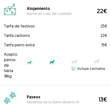
Alojamiento
22€
Noche en casa del cuidador
Tarifa de festivos
25€
Tarifa cachorro
22€
Tarifa perro extra
15€
Acepto
perros
de
Incluye cachorros
hasta
18kg
Paseos
13€
Alrededor de tu barrio durante 1h