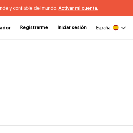
ande y confiable del mundo.
Activar mi cuenta.
Registrarme
Iniciar sesión
dador
España