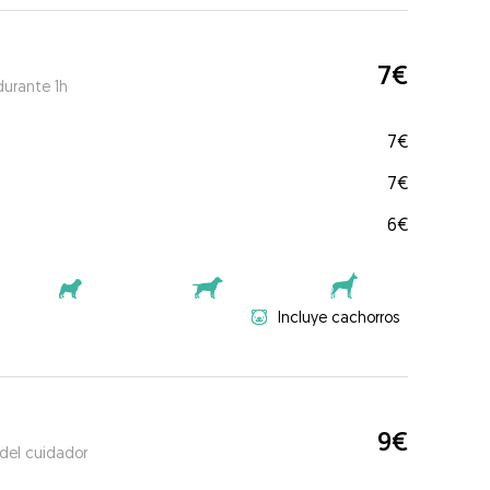
7€
durante 1h
7€
7€
6€
Incluye cachorros
9€
 del cuidador