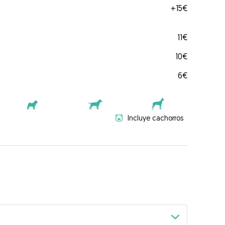
+
15€
11€
10€
6€
Incluye cachorros