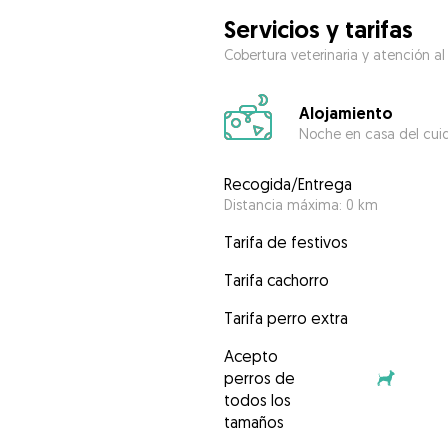
Servicios y tarifas
Cobertura veterinaria y atención al
Alojamiento
Noche en casa del cui
Recogida/Entrega
Distancia máxima: 0 km
Tarifa de festivos
Tarifa cachorro
Tarifa perro extra
Acepto
perros de
todos los
tamaños