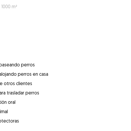
: 1000 m²
 paseando perros
alojando perros en casa
e otros clientes
ra trasladar perros
ión oral
imal
otectoras