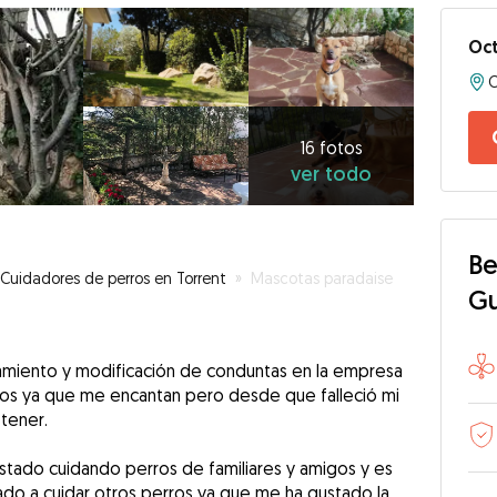
Oc
16
fotos
ver
16 fotos
ver todo
todo
Be
Cuidadores de perros en Torrent
»
Mascotas paradaise
G
tramiento y modificación de conduntas en la empresa
ros ya que me encantan pero desde que falleció mi
tener.
stado cuidando perros de familiares y amigos y es
do a cuidar otros perros ya que me ha gustado la