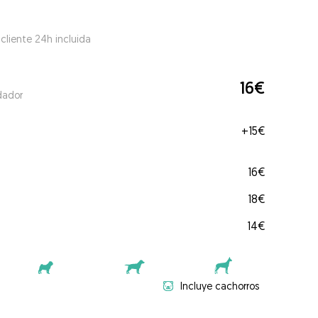
 cliente 24h incluida
16€
dador
+
15€
16€
18€
14€
Incluye cachorros