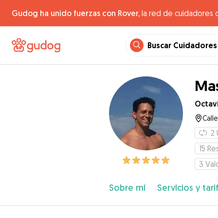
Gudog ha unido fuerzas con Rover,
la red de cuidadores 
Buscar Cuidadores
Mas
Octav
Call
2
15
Re
3
Val
Sobre mí
Servicios y tari