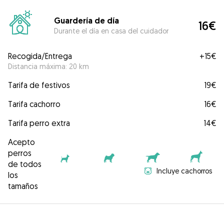
Guardería de día
16€
Durante el día en casa del cuidador
Recogida/Entrega
+
15€
Distancia máxima: 20 km
Tarifa de festivos
19€
Tarifa cachorro
16€
Tarifa perro extra
14€
Acepto
perros
de todos
Incluye cachorros
los
tamaños