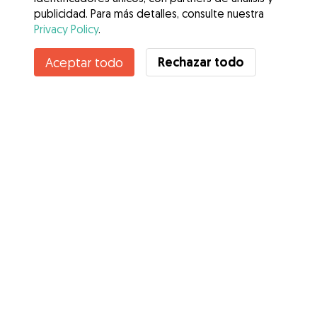
publicidad. Para más detalles, consulte nuestra
Privacy Policy
.
Contacta con Marina
Rechazar todo
Aceptar todo
¿Conoces los Beneficios de Gudog? Ver más
Servicios
Cómo funciona
Sobre Gudog
Opiniones
Cobertura Veterinaria
Consejos para dueños de perros
Consejos para cuidadores