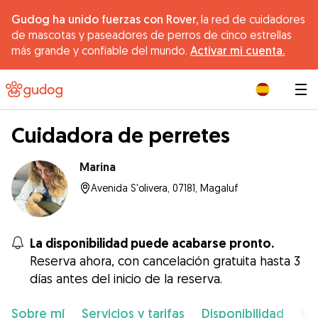
Gudog ha unido fuerzas con Rover,
la red de cuidadores
de mascotas y paseadores de perros de cinco estrellas
más grande y confiable del mundo.
Activar mi cuenta.
|
Cuidadora de perretes
Marina
Avenida S'olivera, 07181, Magaluf
La disponibilidad puede acabarse pronto.
Reserva ahora, con cancelación gratuita hasta 3
días antes del inicio de la reserva.
Sobre mí
Servicios y tarifas
Disponibilidad
Ub