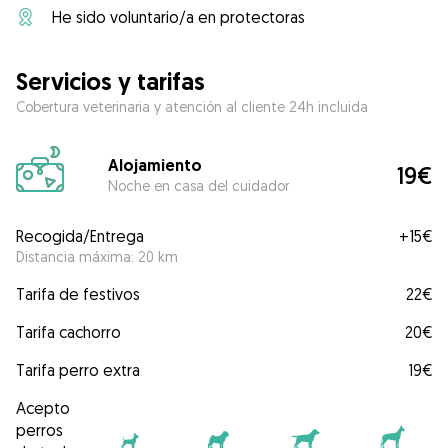
He sido voluntario/a en protectoras
Servicios y tarifas
Cobertura veterinaria y atención al cliente 24h incluida
Alojamiento
19€
Noche en casa del cuidador
Recogida/Entrega
+
15€
Distancia máxima: 20 km
Tarifa de festivos
22€
Tarifa cachorro
20€
Tarifa perro extra
19€
Acepto
perros