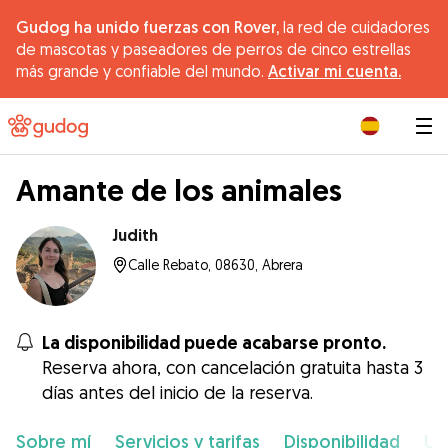
Gudog ha unido fuerzas con Rover,
la red de cuidadores
de mascotas y paseadores de perros de cinco estrellas
más grande y confiable del mundo.
Activar mi cuenta.
|
Amante de los animales
Judith
Calle Rebato, 08630, Abrera
La disponibilidad puede acabarse pronto.
Reserva ahora, con cancelación gratuita hasta 3
días antes del inicio de la reserva.
Sobre mí
Servicios y tarifas
Disponibilidad
Ub