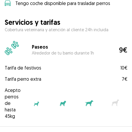
Tengo coche disponible para trasladar perros
Servicios y tarifas
Cobertura veterinaria y atención al cliente 24h incluida
Paseos
9€
Alrededor de tu barrio durante 1h
Tarifa de festivos
10€
Tarifa perro extra
7€
Acepto
perros
de
hasta
45kg