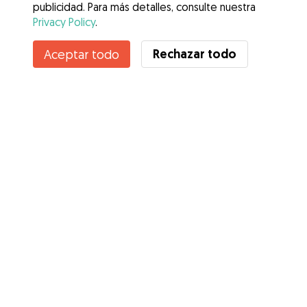
publicidad. Para más detalles, consulte nuestra
Privacy Policy
.
Contacta con Judith
Rechazar todo
Aceptar todo
¿Conoces los Beneficios de Gudog? Ver más
Servicios
Cómo funciona
Sobre Gudog
Opiniones
Cobertura Veterinaria
Consejos para dueños de perros
Consejos para cuidadores