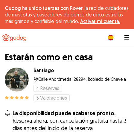
Gudog ha unido fuerzas con Rover,
la red de cuidadores
de mascotas y paseadores de perros de cinco estrellas
más grande y confiable del mundo.
Activar mi cuenta.
|
Estarán como en casa
Santiago
Calle Andrómeda, 28294, Robledo de Chavela
4
Reservas
3
Valoraciones
La disponibilidad puede acabarse pronto.
Reserva ahora, con cancelación gratuita hasta 3
días antes del inicio de la reserva.