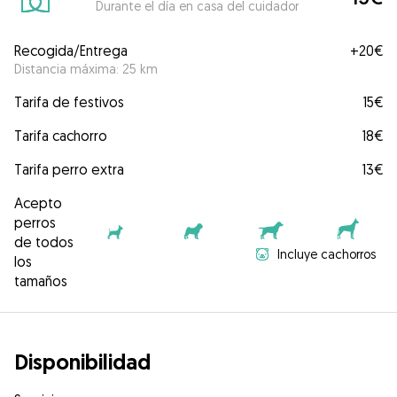
Durante el día en casa del cuidador
Recogida/Entrega
+
20€
Distancia máxima: 25 km
Tarifa de festivos
15€
Tarifa cachorro
18€
Tarifa perro extra
13€
Acepto
perros
de todos
Incluye cachorros
los
tamaños
Disponibilidad