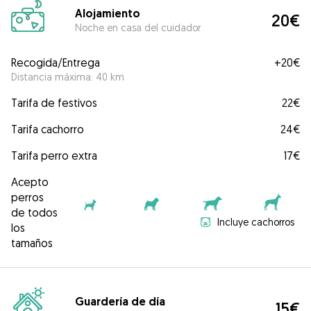
Alojamiento
20€
Noche en casa del cuidador
Recogida/Entrega
+
20€
Distancia máxima: 40 km
Tarifa de festivos
22€
Tarifa cachorro
24€
Tarifa perro extra
17€
Acepto
perros
de todos
Incluye cachorros
los
tamaños
Guardería de día
15€