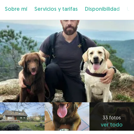
Sobre mí
Servicios y tarifas
Disponibilidad
Ub
33 fotos
ver todo