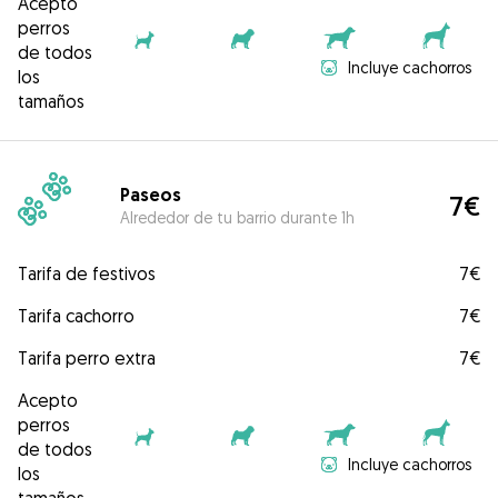
Acepto
perros
de todos
Incluye cachorros
los
tamaños
Paseos
7€
Alrededor de tu barrio durante 1h
Tarifa de festivos
7€
Tarifa cachorro
7€
Tarifa perro extra
7€
Acepto
perros
de todos
Incluye cachorros
los