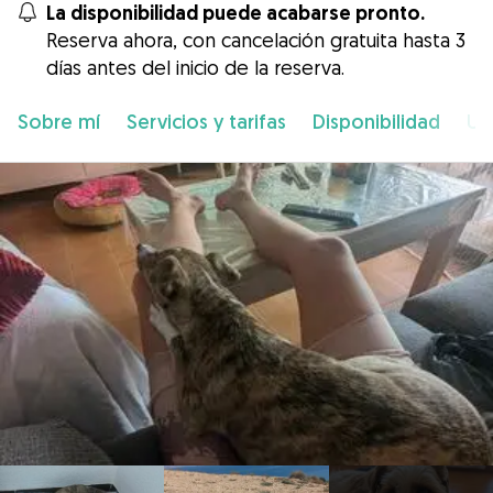
La disponibilidad puede acabarse pronto.
Reserva ahora, con cancelación gratuita hasta 3
días antes del inicio de la reserva.
Sobre mí
Servicios y tarifas
Disponibilidad
Ub