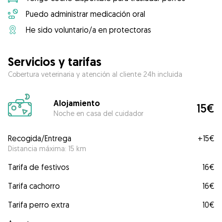
Puedo administrar medicación oral
He sido voluntario/a en protectoras
Servicios y tarifas
Cobertura veterinaria y atención al cliente 24h incluida
Alojamiento
15€
Noche en casa del cuidador
Recogida/Entrega
+
15€
Distancia máxima: 15 km
Tarifa de festivos
16€
Tarifa cachorro
16€
Tarifa perro extra
10€