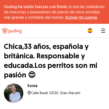
Gudog ha unido fuerzas con Rover,
la red de cuidadores
de mascotas y paseadores de perros de cinco estrellas
más grande y confiable del mundo.
Activar mi cuenta.
|
Chica,33 años, española y
británica. Responsable y
educada.Los perritos son mi
pasión 😍
Sonia
Calle Ravel, 03130, Gran Alacant