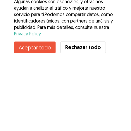
Algunas cookies son esenciales, y otras nos
ayudan a analizar el tráfico y mejorar nuestro
servicio para ti.Podemos compartir datos, como
identificadores únicos, con partners de análisis y
publicidad. Para más detalles, consulte nuestra
Privacy Policy
.
Contacta con Sonia
Rechazar todo
Aceptar todo
¿Conoces los Beneficios de Gudog? Ver más
Servicios
Cómo funciona
Sobre Gudog
Opiniones
Cobertura Veterinaria