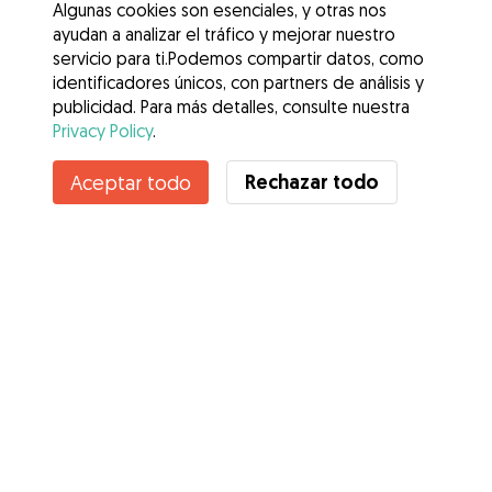
Algunas cookies son esenciales, y otras nos
ayudan a analizar el tráfico y mejorar nuestro
servicio para ti.Podemos compartir datos, como
identificadores únicos, con partners de análisis y
publicidad. Para más detalles, consulte nuestra
Privacy Policy
.
Contacta con Michelle Paola
Rechazar todo
Aceptar todo
¿Conoces los Beneficios de Gudog? Ver más
Servicios
Cómo funciona
Sobre Gudog
Opiniones
Cobertura Veterinaria