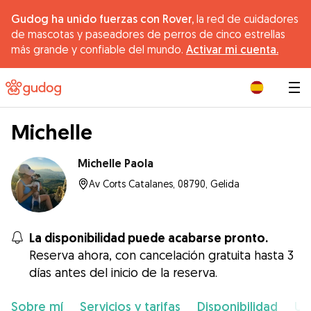
Gudog ha unido fuerzas con Rover,
la red de cuidadores
de mascotas y paseadores de perros de cinco estrellas
más grande y confiable del mundo.
Activar mi cuenta.
|
Michelle
Michelle Paola
Av Corts Catalanes, 08790, Gelida
La disponibilidad puede acabarse pronto.
Reserva ahora, con cancelación gratuita hasta 3
días antes del inicio de la reserva.
Sobre mí
Servicios y tarifas
Disponibilidad
Ub