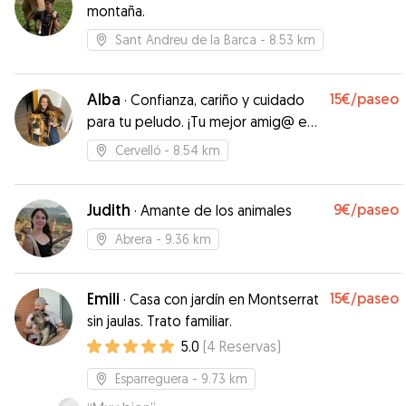
montaña.
vídeos. Terraza/jardín estupenda y muy segura.
”
Sant Andreu de la Barca
- 8.53 km
Alba
15€
/paseo
·
Confianza, cariño y cuidado
para tu peludo. ¡Tu mejor amig@ en
las mejores manos
Cervelló
- 8.54 km
Judith
9€
/paseo
·
Amante de los animales
Abrera
- 9.36 km
Emili
15€
/paseo
·
Casa con jardín en Montserrat
sin jaulas. Trato familiar.
5.0
(
4
Reservas
)
Esparreguera
- 9.73 km