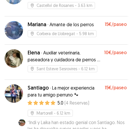
Castellví de Rosanes
- 3.63 km
Mariana
15€
/paseo
·
Amante de los perros
Corbera de Llobregat
- 5.98 km
Elena
10€
/paseo
·
Auxiliar veterinaria,
paseadora y cuidadora de perros y
gatos
Sant Esteve Sesrovires
- 6.12 km
Santiago
15€
/paseo
·
La mejor experiencia
para tu amigo perruno 🐾
5.0
(
4
Reservas
)
Martorell
- 6.12 km
“
Indi y Laika han estado genial con Santiago. Nos
las ha devuelto super aseadas y nos ha