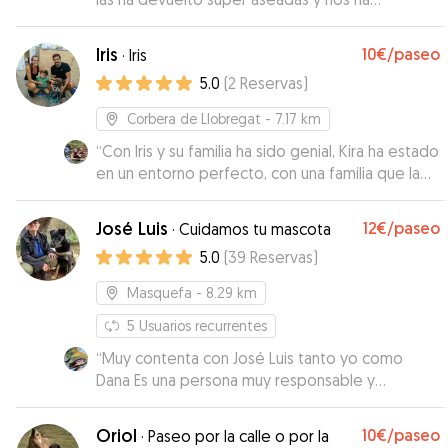
mandado unas fotos muy chulas.
”
Iris
10€
/paseo
·
Iris
5.0
(
2
Reservas
)
Corbera de Llobregat
- 7.17 km
“
Con Iris y su familia ha sido genial, Kira ha estado
en un entorno perfecto, con una familia que la
acogió con mucho amor en una casa al lado de la
montaña con unos largos y divertidos paseos
José Luis
12€
/paseo
·
Cuidamos tu mascota
donde ella puede sentirse libre correr y ser
5.0
(
39
Reservas
)
feliz. Sin duda repetiremos
”
Masquefa
- 8.29 km
5
Usuarios recurrentes
“
Muy contenta con José Luis tanto yo como
Dana Es una persona muy responsable y
profesional. Sin duda repetiremos. Me ha
transmitido mucha confianza. Informada todo el
Oriol
10€
/paseo
·
Paseo por la calle o por la
día de cómo está Dana con muchas fotos y