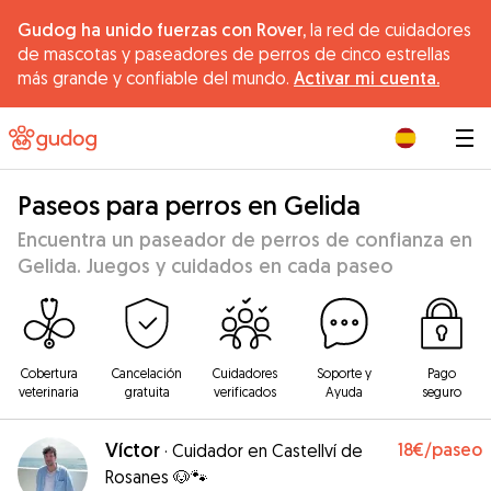
Gudog ha unido fuerzas con Rover,
la red de cuidadores
de mascotas y paseadores de perros de cinco estrellas
más grande y confiable del mundo.
Activar mi cuenta.
|
Paseos para perros en Gelida
Encuentra un paseador de perros de confianza en
Gelida. Juegos y cuidados en cada paseo
Cobertura
Cancelación
Cuidadores
Soporte y
Pago
veterinaria
gratuita
verificados
Ayuda
seguro
Víctor
18€
/paseo
·
Cuidador en Castellví de
Rosanes 🐶🐾