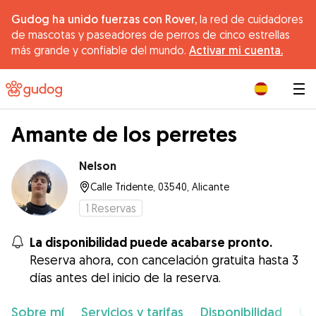
Gudog ha unido fuerzas con Rover,
la red de cuidadores
de mascotas y paseadores de perros de cinco estrellas
más grande y confiable del mundo.
Activar mi cuenta.
|
Amante de los perretes
Nelson
Calle Tridente, 03540, Alicante
1
Reservas
La disponibilidad puede acabarse pronto.
Reserva ahora, con cancelación gratuita hasta 3
días antes del inicio de la reserva.
Sobre mí
Servicios y tarifas
Disponibilidad
Ub