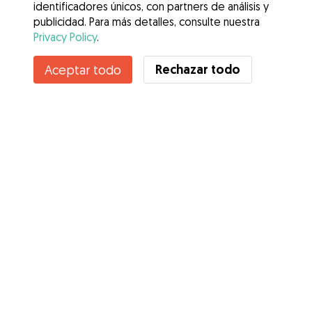
identificadores únicos, con partners de análisis y
publicidad. Para más detalles, consulte nuestra
Privacy Policy
.
Contacta con Nelson
Rechazar todo
Aceptar todo
¿Conoces los Beneficios de Gudog? Ver más
Servicios
Cómo funciona
Sobre Gudog
Opiniones
Cobertura Veterinaria
Consejos para dueños de perros
Consejos para cuidadores