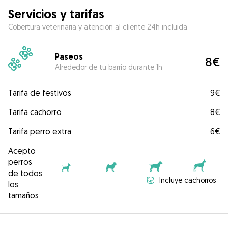
Servicios y tarifas
Cobertura veterinaria y atención al cliente 24h incluida
Paseos
8€
Alrededor de tu barrio durante 1h
Tarifa de festivos
9€
Tarifa cachorro
8€
Tarifa perro extra
6€
Acepto
perros
de todos
Incluye cachorros
los
tamaños