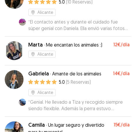
5.0
(
10
Reservas
)
duele el corazón cuando le dejo con ellos.
”
Alicante
“
El contacto antes y durante el cuidado fue
súper genial con Daniela. Ella envió varias fotos
durante los días que cuidaba a mi perro, y él se
veía contento de estar en su casa. Muy
Marta
12€
/día
·
Me encantan los animales :)
recomendable. Seguramente volveremos
”
Alicante
Gabriela
14€
/día
·
Amante de los animales
5.0
(
5
Reservas
)
Alicante
“
Genial. He llevado a Tiza y recogido siempre
siendo flexible. Además la perra estuvo
encantada porque jugó con otro perrín. Sin lugar
a duda volvería a alojar a Tiza en casa de
Camila
15€
/día
·
Un lugar seguro y divertido
Gabriela, que cuenta con un amplio espacio para