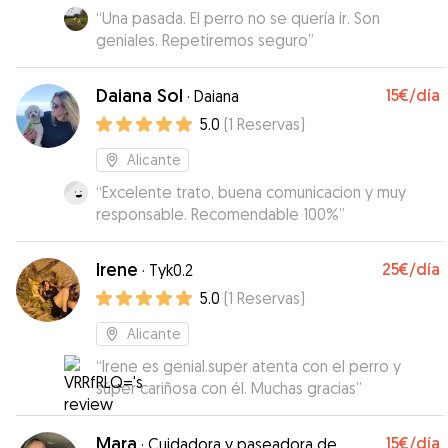
“
Una pasada. El perro no se quería ir. Son
geniales. Repetiremos seguro
”
Daiana Sol
15€
/día
·
Daiana
5.0
(
1
Reservas
)
Alicante
“
Excelente trato, buena comunicacion y muy
responsable. Recomendable 100%
”
Irene
25€
/día
·
Tyk0.2
5.0
(
1
Reservas
)
Alicante
“
Irene es genial.super atenta con el perro y
súper cariñosa con él. Muchas gracias
”
Mara
15€
/día
·
Cuidadora y paseadora de