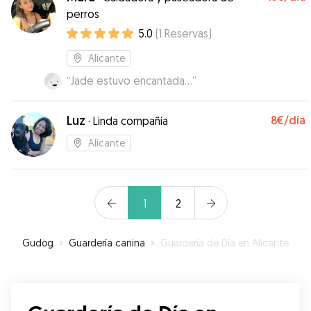
perros
5.0
(
1
Reservas
)
Alicante
“
Jade estuvo encantada...
”
Luz
8€
/día
·
Linda compañía
Alicante
1
2
Gudog
»
Guardería canina
»
Guardería de Día en Alicante