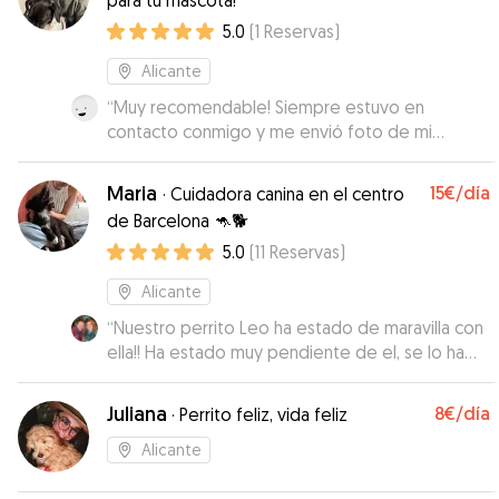
para tu mascota!
que la perra esté tranquila.
”
5.0
(
1
Reservas
)
Alicante
“
Muy recomendable! Siempre estuvo en
contacto conmigo y me envió foto de mi
perrito.
”
Maria
15€
/día
·
Cuidadora canina en el centro
de Barcelona 🦘🐕
5.0
(
11
Reservas
)
Alicante
“
Nuestro perrito Leo ha estado de maravilla con
ella!! Ha estado muy pendiente de el, se lo ha
llevado muchas veces de paseo, nos ha enviado
fotos y videos!! Todo genial!! Muy
Juliana
8€
/día
·
Perrito feliz, vida feliz
recomendable
”
Alicante