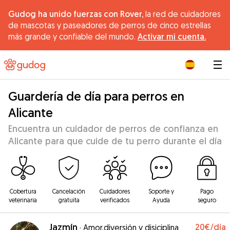
Gudog ha unido fuerzas con Rover,
la red de cuidadores
de mascotas y paseadores de perros de cinco estrellas
más grande y confiable del mundo.
Activar mi cuenta.
|
Guardería de día para perros en
Alicante
Encuentra un cuidador de perros de confianza en
Alicante para que cuide de tu perro durante el día
Cobertura
Cancelación
Cuidadores
Soporte y
Pago
veterinaria
gratuita
verificados
Ayuda
seguro
Jazmín
20€
/día
·
Amor,diversión y disiciplina