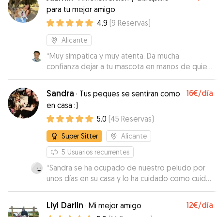
para tu mejor amigo
4.9
(
9
Reservas
)
Alicante
“
Muy simpatica y muy atenta. Da mucha
confianza dejar a tu mascota en manos de quien
se nota le encantan los animales. Totalmente
recomendable Dejé a mi perrito con Jazmín 2
Sandra
16€
/día
·
Tus peques se sentiran como
días , te informa en todo momento y muy
en casa :)
atenta. Se ganó la confianza de mi perrito muy
5.0
(
45
Reservas
)
rápido.
”
Super Sitter
Alicante
5
Usuarios recurrentes
“
Sandra se ha ocupado de nuestro peludo por
unos días en su casa y lo ha cuidado como cuida
a los suyos dándoles toda la atención y mimos
que necesitan. De diez!
”
Liyi Darlin
12€
/día
·
Mi mejor amigo