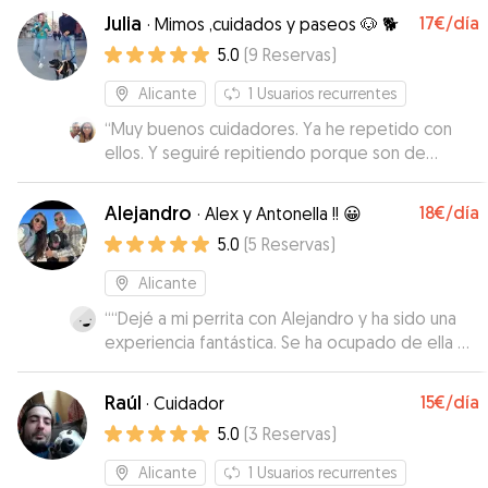
Julia
17€
/día
·
Mimos ,cuidados y paseos 🐶 🐕
5.0
(
9
Reservas
)
Alicante
1
Usuarios recurrentes
“
Muy buenos cuidadores. Ya he repetido con
ellos. Y seguiré repitiendo porque son de
confianza. Mis perros han estado muy bien
atendidos y están atentos a tus consultas sobre
Alejandro
18€
/día
·
Alex y Antonella !! 😀
como están. Los recomiendo.
”
5.0
(
5
Reservas
)
Alicante
“
“Dejé a mi perrita con Alejandro y ha sido una
experiencia fantástica. Se ha ocupado de ella de
maravilla, es totalmente de confianza y la ha
cuidado con mucho cariño. ¡Sin duda repetiría!
Raúl
15€
/día
·
Cuidador
Muy agradecido.”
”
5.0
(
3
Reservas
)
Alicante
1
Usuarios recurrentes