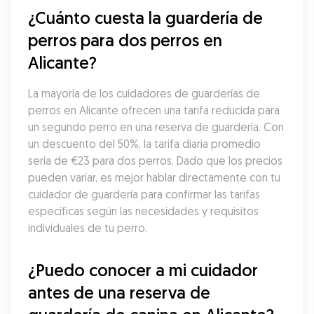
¿Cuánto cuesta la guardería de 
perros para dos perros en 
Alicante?
La mayoría de los cuidadores de guarderías de 
perros en Alicante ofrecen una tarifa reducida para 
un segundo perro en una reserva de guardería. Con 
un descuento del 50%, la tarifa diaria promedio 
sería de €23 para dos perros. Dado que los precios 
pueden variar, es mejor hablar directamente con tu 
cuidador de guardería para confirmar las tarifas 
específicas según las necesidades y requisitos 
individuales de tu perro.
¿Puedo conocer a mi cuidador 
antes de una reserva de 