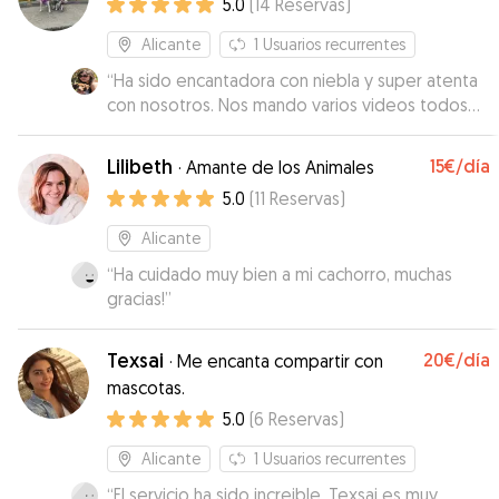
5.0
(
14
Reservas
)
Alicante
1
Usuarios recurrentes
“
Ha sido encantadora con niebla y super atenta
con nosotros. Nos mando varios videos todos
los días y la paseo varias veces al día,
consintiéndola y mimándola mucho. Fue muy
Lilibeth
15€
/día
·
Amante de los Animales
flexible con la hora de entrega y recogida.
5.0
(
11
Reservas
)
Estamos super contentos.
”
Alicante
“
Ha cuidado muy bien a mi cachorro, muchas
gracias!
”
Texsai
20€
/día
·
Me encanta compartir con
mascotas.
5.0
(
6
Reservas
)
Alicante
1
Usuarios recurrentes
“
El servicio ha sido increible. Texsai es muy