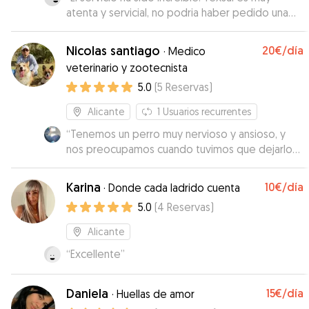
atenta y servicial, no podria haber pedido una
mejor cuidadora. Y el último dia mi perro no
queria irse de su lado!!!!
”
Nicolas santiago
20€
/día
·
Medico
veterinario y zootecnista
5.0
(
5
Reservas
)
Alicante
1
Usuarios recurrentes
“
Tenemos un perro muy nervioso y ansioso, y
nos preocupamos cuando tuvimos que dejarlo
solo un par de días, pero Nicholas y su esposa
rápidamente se entendieron con mi perro y se
Karina
10€
/día
·
Donde cada ladrido cuenta
sintió cómodo y feliz. Constantemente enviaban
5.0
(
4
Reservas
)
fotos de sus paseos. cerca de casa tienen un
parque grande. También me gustó mucho que
Alicante
mi perro Berlín viviera solo y no tuviera otros
“
Excellente
”
animales, ya que no se lleva bien con todos.
Nicholas enviaba videos regularmente de ellos
jugando con Berlín. Berlín se pone muy feliz
Daniela
15€
/día
·
Huellas de amor
cuando ve a Nicholas y su esposa, así que no me