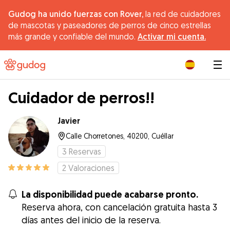
Gudog ha unido fuerzas con Rover,
la red de cuidadores
de mascotas y paseadores de perros de cinco estrellas
más grande y confiable del mundo.
Activar mi cuenta.
|
Cuidador de perros!!
Javier
Calle Chorretones, 40200, Cuéllar
3
Reservas
2
Valoraciones
La disponibilidad puede acabarse pronto.
Reserva ahora, con cancelación gratuita hasta 3
días antes del inicio de la reserva.