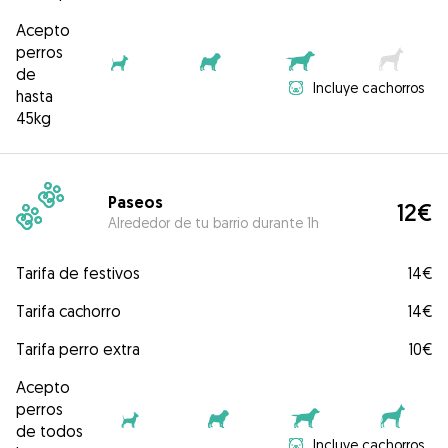
Acepto
perros
de
Incluye cachorros
hasta
45kg
Paseos
12€
Alrededor de tu barrio durante 1h
Tarifa de festivos
14€
Tarifa cachorro
14€
Tarifa perro extra
10€
Acepto
perros
de todos
Incluye cachorros