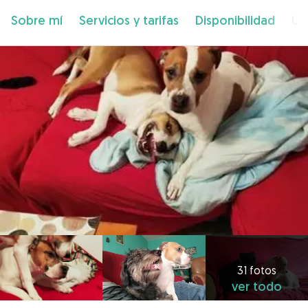
Sobre mí
Servicios y tarifas
Disponibilidad
Ub
31 fotos
ver todo