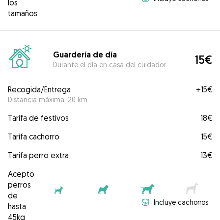
los
tamaños
Guardería de día
15€
Durante el día en casa del cuidador
Recogida/Entrega
+
15€
Distancia máxima: 20 km
Tarifa de festivos
18€
Tarifa cachorro
15€
Tarifa perro extra
13€
Acepto
perros
de
Incluye cachorros
hasta
45kg