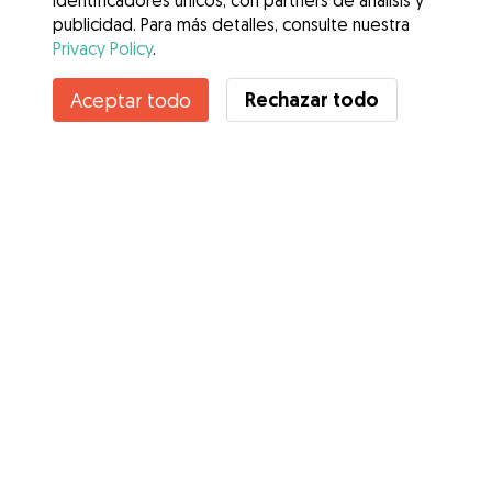
identificadores únicos, con partners de análisis y
publicidad. Para más detalles, consulte nuestra
Privacy Policy
.
Contacta con Carlos Fernando
Rechazar todo
Aceptar todo
¿Conoces los Beneficios de Gudog? Ver más
Servicios
Cómo funciona
Sobre Gudog
Opiniones
Cobertura Veterinaria
Consejos para dueños de perros
Consejos para cuidadores