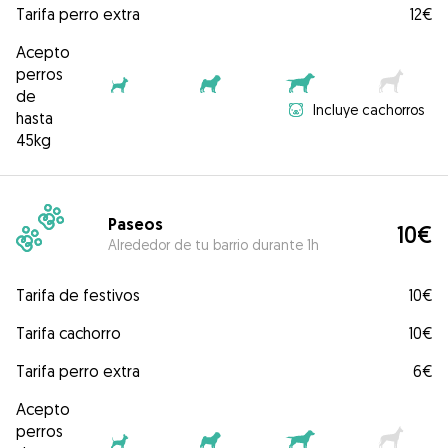
Tarifa perro extra
12€
Acepto
perros
de
Incluye cachorros
hasta
45kg
Paseos
10€
Alrededor de tu barrio durante 1h
Tarifa de festivos
10€
Tarifa cachorro
10€
Tarifa perro extra
6€
Acepto
perros