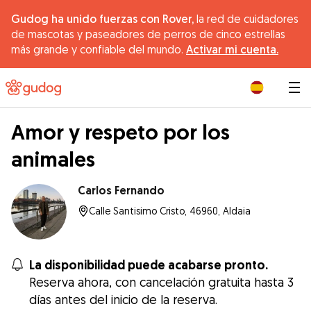
Gudog ha unido fuerzas con Rover,
la red de cuidadores
de mascotas y paseadores de perros de cinco estrellas
más grande y confiable del mundo.
Activar mi cuenta.
|
Amor y respeto por los
animales
Carlos Fernando
Calle Santisimo Cristo, 46960, Aldaia
La disponibilidad puede acabarse pronto.
Reserva ahora, con cancelación gratuita hasta 3
días antes del inicio de la reserva.