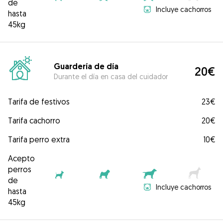
de
Incluye cachorros
hasta
45kg
Guardería de día
20€
Durante el día en casa del cuidador
Tarifa de festivos
23€
Tarifa cachorro
20€
Tarifa perro extra
10€
Acepto
perros
de
Incluye cachorros
hasta
45kg