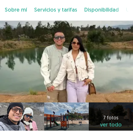
Sobre mí
Servicios y tarifas
Disponibilidad
Ub
7 fotos
ver todo