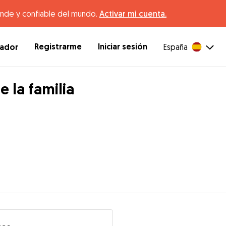
ande y confiable del mundo.
Activar mi cuenta.
Registrarme
Iniciar sesión
dador
España
 la familia