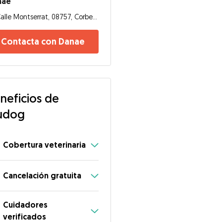
nae
Calle Montserrat, 08757, Corbera de Llobregat
Contacta con Danae
neficios de
udog
Cobertura veterinaria
Cancelación gratuita
Cuidadores
verificados