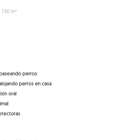
: 730 m²
 paseando perros
alojando perros en casa
ión oral
imal
otectoras