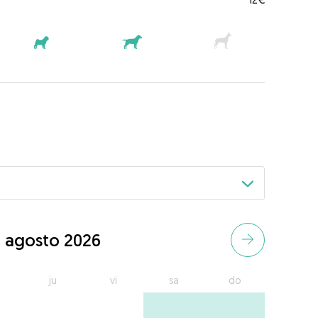
agosto 2026
ju
vi
sa
do