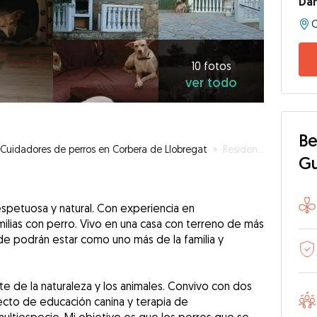
Da
10
fotos
ver
10 fotos
ver todo
todo
Be
Cuidadores de perros en Corbera de Llobregat
»
Residencia en casa, como uno más de la familia
G
spetuosa y natural. Con experiencia en
ilias con perro. Vivo en una casa con terreno de más
e podrán estar como uno más de la familia y
te de la naturaleza y los animales. Convivo con dos
ecto de educación canina y terapia de