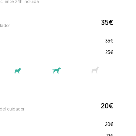
 cliente 24h incluida
35€
dador
35€
25€
20€
 del cuidador
20€
12€