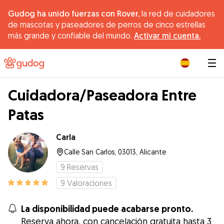
Gudog ha unido fuerzas con Rover,
la red de cuidadores
de mascotas y paseadores de perros de cinco estrellas
más grande y confiable del mundo.
Activar mi cuenta.
|
Cuidadora/Paseadora Entre
Patas
Carla
Calle San Carlos, 03013, Alicante
9
Reservas
9
Valoraciones
La disponibilidad puede acabarse pronto.
Reserva ahora, con cancelación gratuita hasta 3