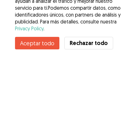
ayudan a analizar el tráfico y mejorar nuestro
servicio para ti.Podemos compartir datos, como
identificadores únicos, con partners de análisis y
publicidad. Para más detalles, consulte nuestra
Privacy Policy
.
No disponible
Rechazar todo
Aceptar todo
Carla no está disponible temporalmente
Servicios
Cómo funciona
Sobre Gudog
Opiniones
Cobertura Veterinaria
Consejos para dueños de perros