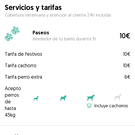
Servicios y tarifas
Cobertura veterinaria y atención al cliente 24h incluida
Paseos
10€
Alrededor de tu barrio durante 1h
Tarifa de festivos
10€
Tarifa cachorro
10€
Tarifa perro extra
6€
Acepto
perros
de
Incluye cachorros
hasta
45kg