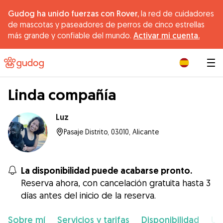
Gudog ha unido fuerzas con Rover,
la red de cuidadores
de mascotas y paseadores de perros de cinco estrellas
más grande y confiable del mundo.
Activar mi cuenta.
|
Linda compañía
Luz
Pasaje Distrito, 03010, Alicante
La disponibilidad puede acabarse pronto.
Reserva ahora, con cancelación gratuita hasta 3
días antes del inicio de la reserva.
Sobre mí
Servicios y tarifas
Disponibilidad
Ub