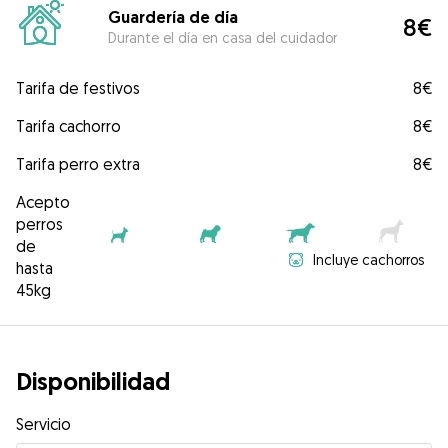
Guardería de día
8€
Durante el día en casa del cuidador
Tarifa de festivos
8€
Tarifa cachorro
8€
Tarifa perro extra
8€
Acepto
perros
de
Incluye cachorros
hasta
45kg
Disponibilidad
Servicio