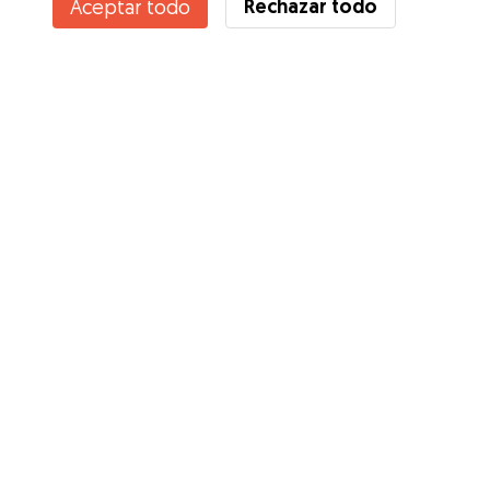
Rechazar todo
Aceptar todo
¿Conoces los Beneficios de Gudog? Ver más
Servicios
Cómo funciona
Sobre Gudog
Opiniones
Cobertura Veterinaria
Consejos para dueños de perros
Consejos para cuidadores
Hazte cuidador
Blog