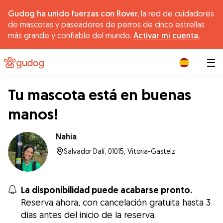
Gudog ha unido fuerzas con Rover,
la red de cuidadores
de mascotas y paseadores de perros de cinco estrellas
más grande y confiable del mundo.
Activar mi cuenta.
|
Tu mascota está en buenas
manos!
Nahia
Salvador Dalí, 01015, Vitoria-Gasteiz
La disponibilidad puede acabarse pronto.
Reserva ahora, con cancelación gratuita hasta 3
días antes del inicio de la reserva.