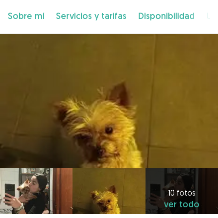
Sobre mí
Servicios y tarifas
Disponibilidad
Ub
10 fotos
ver todo