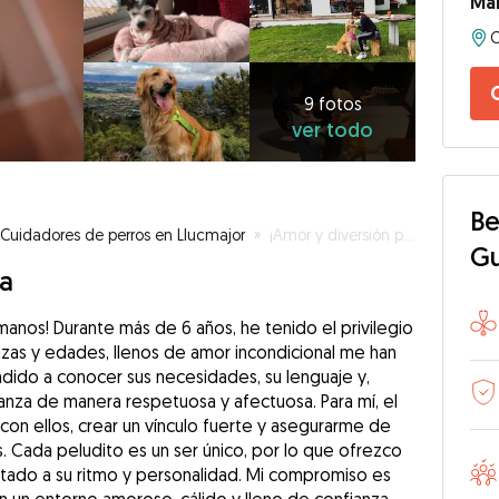
Mar
9
fotos
ver
9 fotos
ver todo
todo
Be
Cuidadores de perros en Llucmajor
»
¡Amor y diversión para tu peludo! ❤️🐶🐾
G
da
anos! Durante más de 6 años, he tenido el privilegio
azas y edades, llenos de amor incondicional me han
ido a conocer sus necesidades, su lenguaje y,
anza de manera respetuosa y afectuosa. Para mí, el
 con ellos, crear un vínculo fuerte y asegurarme de
s. Cada peludito es un ser único, por lo que ofrezco
tado a su ritmo y personalidad. Mi compromiso es