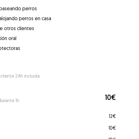
 paseando perros
alojando perros en casa
e otros clientes
ión oral
otectoras
 cliente 24h incluida
10€
durante 1h
12€
10€