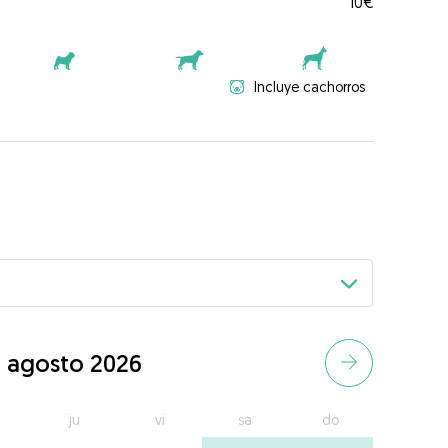
10€
Incluye cachorros
agosto 2026
ju
vi
sa
do