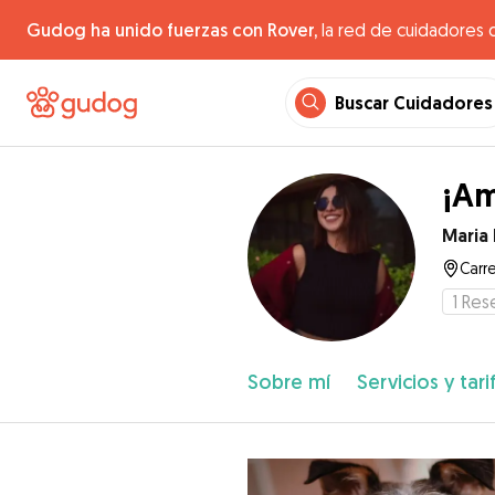
Gudog ha unido fuerzas con Rover,
la red de cuidadores 
Buscar Cuidadores
¡Am
Maria
Carre
1
Res
Sobre mí
Servicios y tari