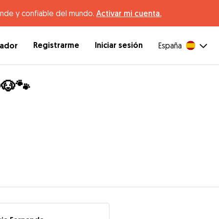
ande y confiable del mundo.
Activar mi cuenta.
Registrarme
Iniciar sesión
dador
España
️🐶🐾