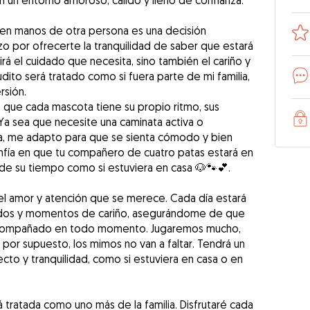
 un entorno amoroso, cálido y lleno de confianza.
 en manos de otra persona es una decisión
o por ofrecerte la tranquilidad de saber que estará
rá el cuidado que necesita, sino también el cariño y
dito será tratado como si fuera parte de mi familia,
rsión.
que cada mascota tiene su propio ritmo, sus
Ya sea que necesite una caminata activa o
a, me adapto para que se sienta cómodo y bien
ía en que tu compañero de cuatro patas estará en
 de su tiempo como si estuviera en casa 🐶🐾💕.
el amor y atención que se merece. Cada día estará
tidos y momentos de cariño, asegurándome de que
 acompañado en todo momento. Jugaremos mucho,
por supuesto, los mimos no van a faltar. Tendrá un
ecto y tranquilidad, como si estuviera en casa o en
tratada como uno más de la familia. Disfrutaré cada