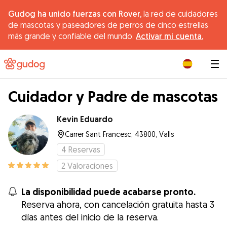
Gudog ha unido fuerzas con Rover,
la red de cuidadores
de mascotas y paseadores de perros de cinco estrellas
más grande y confiable del mundo.
Activar mi cuenta.
|
Cuidador y Padre de mascotas
Kevin Eduardo
Carrer Sant Francesc, 43800, Valls
4
Reservas
2
Valoraciones
La disponibilidad puede acabarse pronto.
Reserva ahora, con cancelación gratuita hasta 3
días antes del inicio de la reserva.