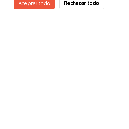
Rechazar todo
Aceptar todo
¿Conoces los Beneficios de Gudog? Ver más
Servicios
Cómo funciona
Sobre Gudog
Opiniones
Cobertura Veterinaria
Consejos para dueños de perros
Consejos para cuidadores
Hazte cuidador
Blog