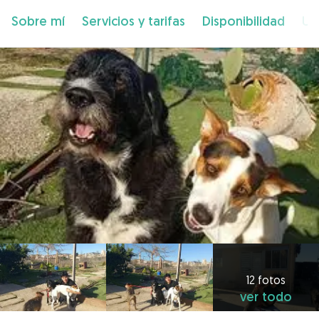
Sobre mí
Servicios y tarifas
Disponibilidad
Ub
12 fotos
ver todo