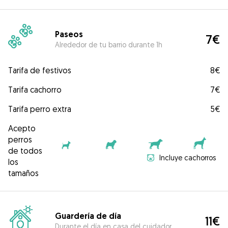
Paseos
7€
Alrededor de tu barrio durante 1h
Tarifa de festivos
8€
Tarifa cachorro
7€
Tarifa perro extra
5€
Acepto
perros
de todos
Incluye cachorros
los
tamaños
Guardería de día
11€
Durante el día en casa del cuidador