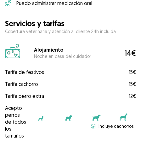
Puedo administrar medicación oral
Servicios y tarifas
Cobertura veterinaria y atención al cliente 24h incluida
Alojamiento
14€
Noche en casa del cuidador
Tarifa de festivos
15€
Tarifa cachorro
15€
Tarifa perro extra
12€
Acepto
perros
de todos
Incluye cachorros
los
tamaños