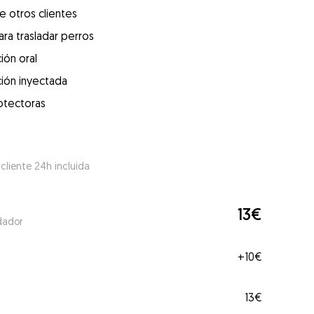
e otros clientes
ra trasladar perros
ión oral
ión inyectada
otectoras
 cliente 24h incluida
13€
dador
+
10€
13€