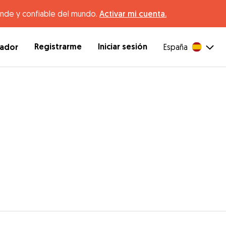
ande y confiable del mundo.
Activar mi cuenta.
Registrarme
Iniciar sesión
dador
España