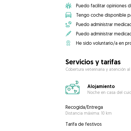
Puedo facilitar opiniones d
Tengo coche disponible pa
Puedo administrar medicac
Puedo administrar medicac
He sido voluntario/a en pr
Servicios y tarifas
Cobertura veterinaria y atención al
Alojamiento
Noche en casa del cui
Recogida/Entrega
Distancia máxima: 10 km
Tarifa de festivos