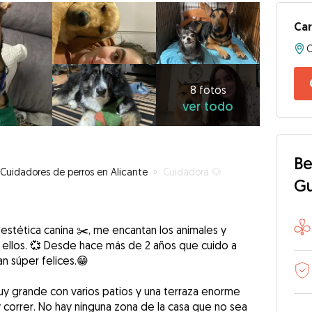
Ca
C
8
fotos
ver
8 fotos
ver todo
todo
Be
Cuidadores de perros en Alicante
»
Cuidadora 🐶
G
estética canina ✂️, me encantan los animales y
ellos. 💞 Desde hace más de 2 años que cuido a
an súper felices.😁
uy grande con varios patios y una terraza enorme
 correr. No hay ninguna zona de la casa que no sea