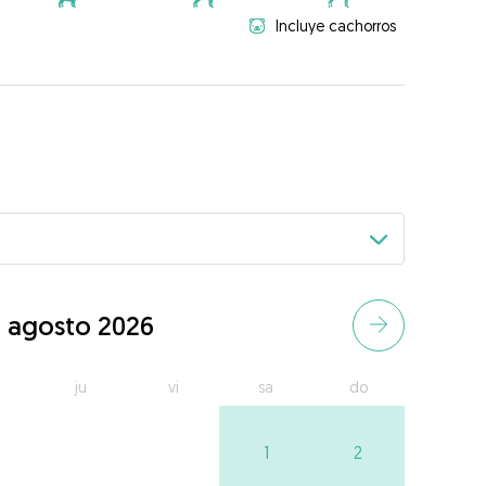
Incluye cachorros
agosto 2026
ju
vi
sa
do
1
2