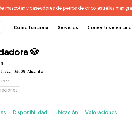
de mascotas y paseadores de perros de cinco estrellas más gr
Cómo funciona
Servicios
Convertirse en cui
dadora 🐶
en
e Javea, 03009, Alicante
ervas
raciones
fas
Disponibilidad
Ubicación
Valoraciones