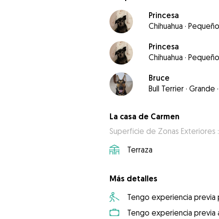
Princesa
Chihuahua
·
Pequeñ
Princesa
Chihuahua
·
Pequeñ
Bruce
Bull Terrier
·
Grande
·
La casa de Carmen
Superficie de Zonas Exteriores :
Terraza
Más detalles
Tengo experiencia previa
Tengo experiencia previa 