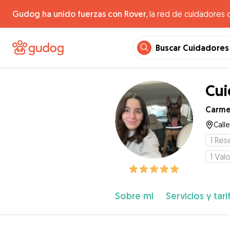
Gudog ha unido fuerzas con Rover,
la red de cuidadores 
Buscar Cuidadores
Cui
Carm
Call
1
Res
1
Valo
Sobre mí
Servicios y tari