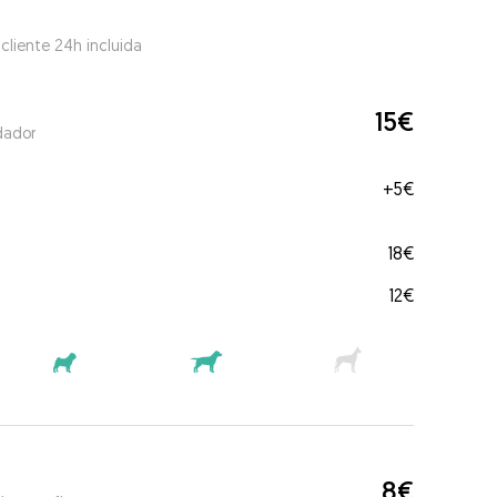
 cliente 24h incluida
15€
dador
+
5€
18€
12€
8€