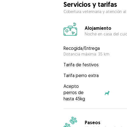
Servicios y tarifas
Cobertura veterinaria y atención al
Alojamiento
Noche en casa del cui
Recogida/Entrega
Distancia máxima: 35 km
Tarifa de festivos
Tarifa perro extra
Acepto
perros de
hasta 45kg
Paseos