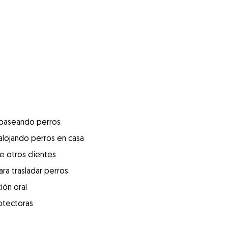
 paseando perros
alojando perros en casa
e otros clientes
ra trasladar perros
ión oral
otectoras