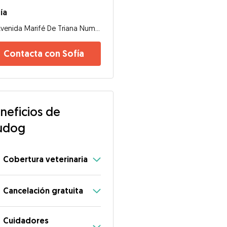
ía
Avenida Marifé De Triana Numero, 29620, Torremolinos
Contacta con Sofía
neficios de
udog
Cobertura veterinaria
Cancelación gratuita
Cuidadores