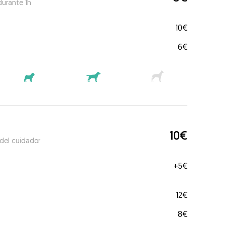
durante 1h
10€
6€
10€
 del cuidador
+
5€
12€
8€