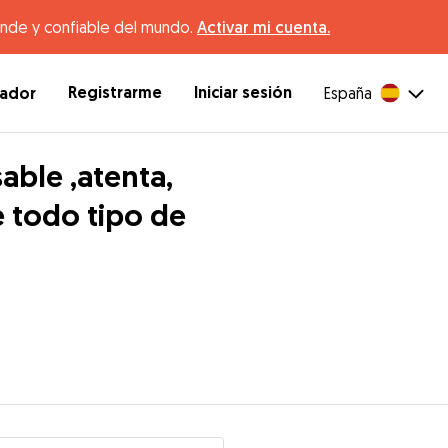
ande y confiable del mundo.
Activar mi cuenta.
Registrarme
Iniciar sesión
dador
España
able ,atenta,
 todo tipo de