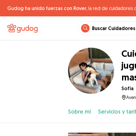
Gudog ha unido fuerzas con Rover,
la red de cuidadores 
Buscar Cuidadores
Cui
jug
ma
Sofía
Aven
Sobre mí
Servicios y tari