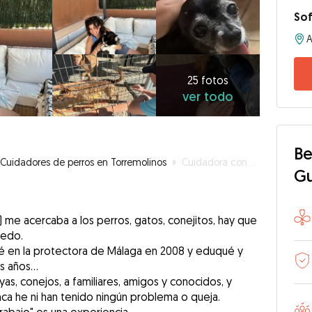
Sof
25
fotos
ver
25 fotos
ver todo
todo
Be
Cuidadores de perros en Torremolinos
»
Cuidadora con experiencia , responsable ,atenta, juguetona, responsable y amante de todo tipo de mascotas
G
 me acercaba a los perros, gatos, conejitos, hay que
iedo.
é en la protectora de Málaga en 2008 y eduqué y
 años...
as, conejos, a familiares, amigos y conocidos, y
ca he ni han tenido ningún problema o queja.