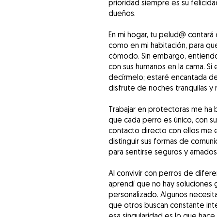
prioridad siempre es su felicida
dueños.
En mi hogar, tu pelud@ contará 
como en mi habitación, para qu
cómodo. Sin embargo, entiend
con sus humanos en la cama. Si
decírmelo; estaré encantada d
disfrute de noches tranquilas y r
Trabajar en protectoras me ha 
que cada perro es único, con su
contacto directo con ellos me e
distinguir sus formas de comunic
para sentirse seguros y amados
Al convivir con perros de dife
aprendí que no hay soluciones 
personalizado. Algunos necesita
que otros buscan constante inter
esa singularidad es lo que hace