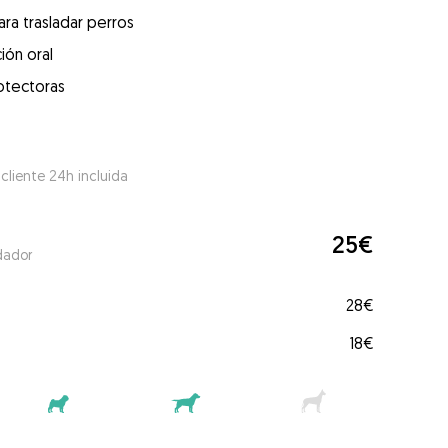
ra trasladar perros
ión oral
otectoras
 cliente 24h incluida
25€
dador
28€
18€