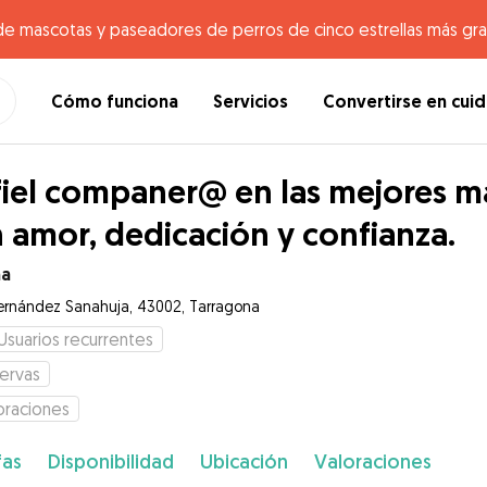
de mascotas y paseadores de perros de cinco estrellas más gr
Cómo funciona
Servicios
Convertirse en cui
fiel companer@ en las mejores m
 amor, dedicación y confianza.
na
ernández Sanahuja, 43002, Tarragona
Usuarios recurrentes
ervas
oraciones
fas
Disponibilidad
Ubicación
Valoraciones