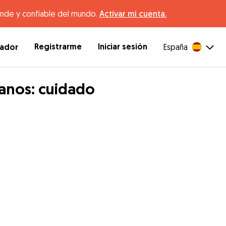
ande y confiable del mundo.
Activar mi cuenta.
Registrarme
Iniciar sesión
dador
España
anos: cuidado