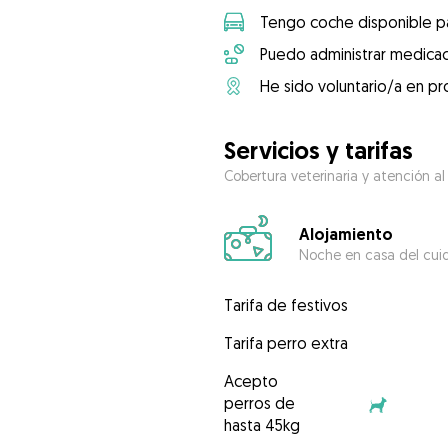
Tengo coche disponible pa
Puedo administrar medicac
He sido voluntario/a en pr
Servicios y tarifas
Cobertura veterinaria y atención al
Alojamiento
Noche en casa del cui
Tarifa de festivos
Tarifa perro extra
Acepto
perros de
hasta 45kg