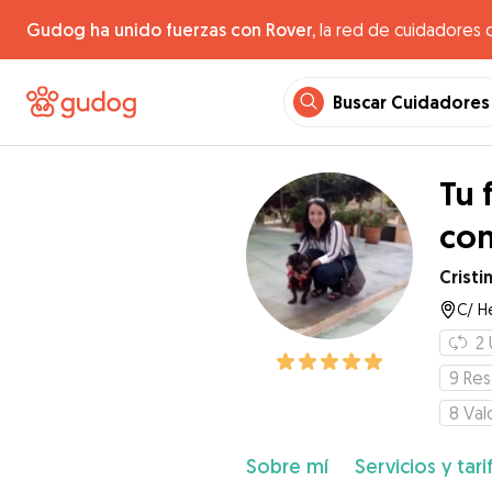
Gudog ha unido fuerzas con Rover,
la red de cuidadores 
Buscar Cuidadores
Tu 
con
Cristi
C/ H
2
9
Res
8
Val
Sobre mí
Servicios y tari