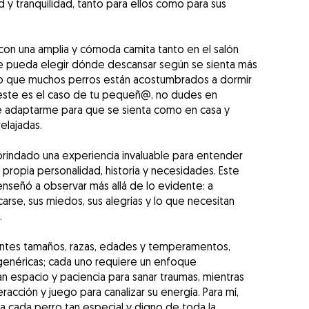
d y tranquilidad, tanto para ellos como para sus
con una amplia y cómoda camita tanto en el salón
e pueda elegir dónde descansar según se sienta más
o que muchos perros están acostumbrados a dormir
 este es el caso de tu pequeñ@, no dudes en
e adaptarme para que se sienta como en casa y
elajadas.
brindado una experiencia invaluable para entender
 propia personalidad, historia y necesidades. Este
nseñó a observar más allá de lo evidente: a
arse, sus miedos, sus alegrías y lo que necesitan
.
rentes tamaños, razas, edades y temperamentos,
genéricas; cada uno requiere un enfoque
n espacio y paciencia para sanar traumas, mientras
acción y juego para canalizar su energía. Para mí,
 a cada perro tan especial y digno de toda la