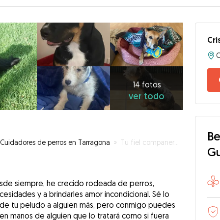
Cri
14
fotos
ver
14 fotos
ver todo
todo
Be
Cuidadores de perros en Tarragona
»
Tu fiel companer@ en las mejores manos: cuidado con amor, dedicación y confianza.
G
esde siempre, he crecido rodeada de perros,
sidades y a brindarles amor incondicional. Sé lo
do de tu peludo a alguien más, pero conmigo puedes
á en manos de alguien que lo tratará como si fuera