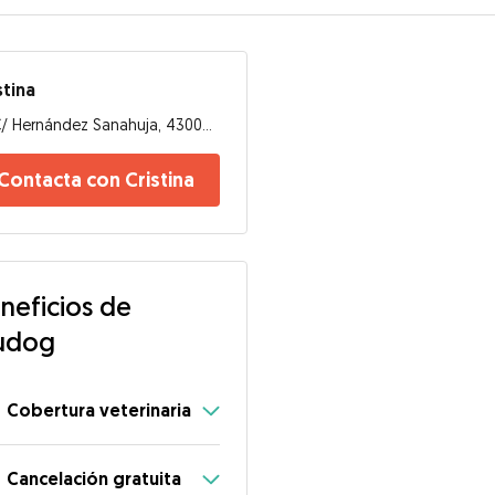
stina
C/ Hernández Sanahuja, 43002, Tarragona
Contacta con Cristina
neficios de
udog
Cobertura veterinaria
Cancelación gratuita