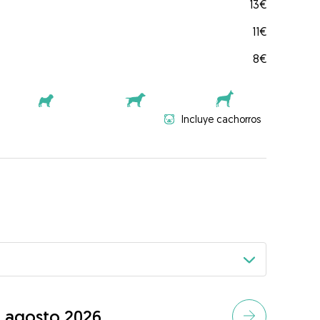
13€
11€
8€
Incluye cachorros
agosto 2026