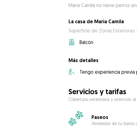
Maria Camila no tiene perros en
La casa de Maria Camila
Superficie de Zonas Exteriores 
Balcón
Más detalles
Tengo experiencia previa
Servicios y tarifas
Cobertura veterinaria y atención al
Paseos
Alrededor de tu barrio 