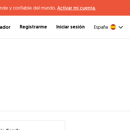
ande y confiable del mundo.
Activar mi cuenta.
Registrarme
Iniciar sesión
dador
España