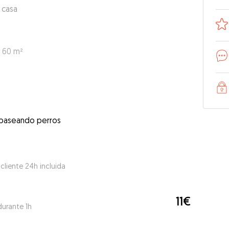
 casa
: 60 m²
 paseando perros
 cliente 24h incluida
11€
durante 1h