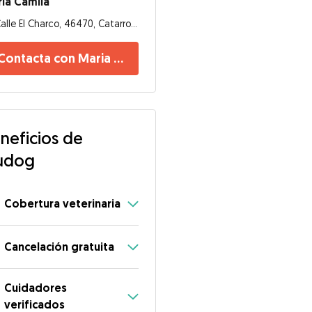
ia Camila
Calle El Charco, 46470, Catarroja
Contacta con Maria Camila
neficios de
udog
Cobertura veterinaria
Cancelación gratuita
Cuidadores
verificados