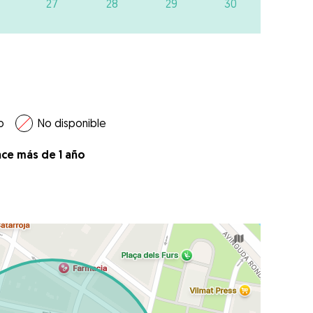
27
28
29
30
o
No disponible
ace más de 1 año