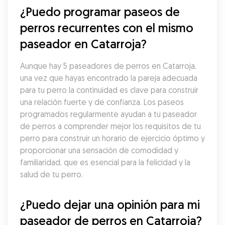
¿Puedo programar paseos de 
perros recurrentes con el mismo 
paseador en Catarroja?
Aunque hay 5 paseadores de perros en Catarroja, 
una vez que hayas encontrado la pareja adecuada 
para tu perro la continuidad es clave para construir 
una relación fuerte y de confianza. Los paseos 
programados regularmente ayudan a tu paseador 
de perros a comprender mejor los requisitos de tu 
perro para construir un horario de ejercicio óptimo y 
proporcionar una sensación de comodidad y 
familiaridad, que es esencial para la felicidad y la 
salud de tu perro.
¿Puedo dejar una opinión para mi 
paseador de perros en Catarroja?