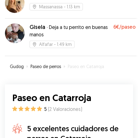
Massanassa
- 1.13 km
Gisela
6€
/paseo
·
Deja a tu perrito en buenas
manos
Alfafar
- 1.49 km
Gudog
»
Paseo de perros
»
Paseo en Catarroja
Paseo en Catarroja
5
(
2
Valoraciones
)
5 excelentes cuidadores de