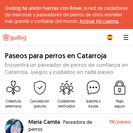
Gudog ha unido fuerzas con Rover,
la red de cuidadores
de mascotas y paseadores de perros de cinco estrellas
más grande y confiable del mundo.
Activar mi cuenta.
|
Paseos para perros en Catarroja
Encuentra un paseador de perros de confianza en
Catarroja. Juegos y cuidados en cada paseo
Cobertura
Cancelación
Cuidadores
Soporte y
Pago
veterinaria
gratuita
verificados
Ayuda
seguro
Maria Camila
11€
/paseo
·
Paseadora de
perros