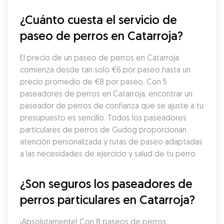
¿Cuánto cuesta el servicio de 
paseo de perros en Catarroja?
El precio de un paseo de perros en Catarroja 
comienza desde tan solo €6 por paseo hasta un 
precio promedio de €8 por paseo. Con 5 
paseadores de perros en Catarroja, encontrar un 
paseador de perros de confianza que se ajuste a tu 
presupuesto es sencillo. Todos los paseadores 
particulares de perros de Gudog proporcionan 
atención personalizada y rutas de paseo adaptadas 
a las necesidades de ejercicio y salud de tu perro.
¿Son seguros los paseadores de 
perros particulares en Catarroja?
¡Absolutamente! Con 8 paseos de perros 