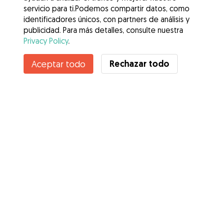
servicio para ti.Podemos compartir datos, como
identificadores únicos, con partners de análisis y
publicidad. Para más detalles, consulte nuestra
Privacy Policy
.
Rechazar todo
Aceptar todo
Servicios
Cómo funciona
Sobre Gudog
Opiniones
Cobertura Veterinaria
Consejos para dueños de perros