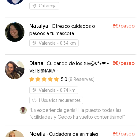
Catarroja
Natalya
8€
/paseo
·
Ofrezco cuidados o
paseos a tu mascota
Valencia
- 0.34 km
Diana
8€
/paseo
·
Cuidando de los tuy@s🐾❤ -
VETERINARIA -
5.0
(
8
Reservas
)
Valencia
- 0.74 km
1
Usuarios recurrentes
“
La experiencia genial! Ha puesto todas las
facilidades y Gecko ha vuelto contentísimo!
”
Noelia
8€
/paseo
·
Cuidadora de animales