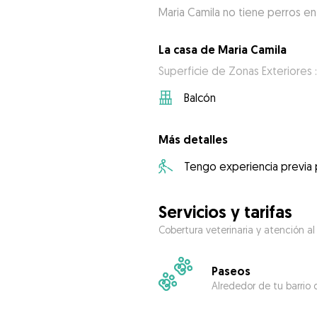
Maria Camila no tiene perros en
La casa de Maria Camila
Superficie de Zonas Exteriores 
Balcón
Más detalles
Tengo experiencia previa
Servicios y tarifas
Cobertura veterinaria y atención al
Paseos
Alrededor de tu barrio 