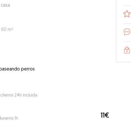
 casa
: 60 m²
 paseando perros
 cliente 24h incluida
11€
durante 1h