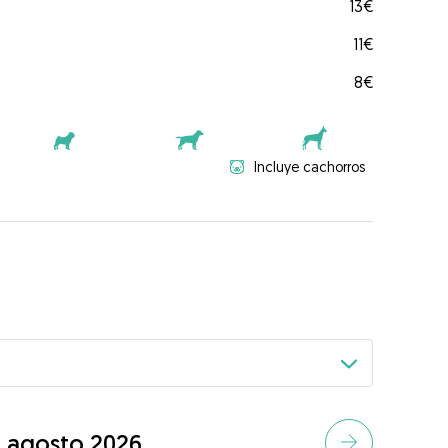
13€
11€
8€
Incluye cachorros
agosto 2026