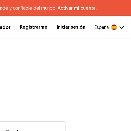
ande y confiable del mundo.
Activar mi cuenta.
Registrarme
Iniciar sesión
dador
España