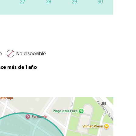
27
28
29
30
o
No disponible
ace más de 1 año