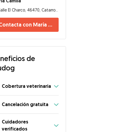
ia Camila
Calle El Charco, 46470, Catarroja
Contacta con Maria Camila
neficios de
udog
Cobertura veterinaria
Cancelación gratuita
Cuidadores
verificados