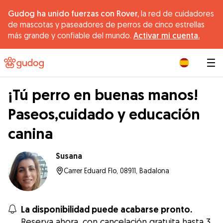
Gudog ha unido fuerzas con Rover,
la red de cuidadores
de mascotas y paseadores de perros de cinco estrellas
más grande y confiable del mundo.
Activar mi cuenta.
|
¡Tú perro en buenas manos!
Paseos,cuidado y educación
canina
Susana
Carrer Eduard Flo, 08911, Badalona
La disponibilidad puede acabarse pronto.
Reserva ahora, con cancelación gratuita hasta 3