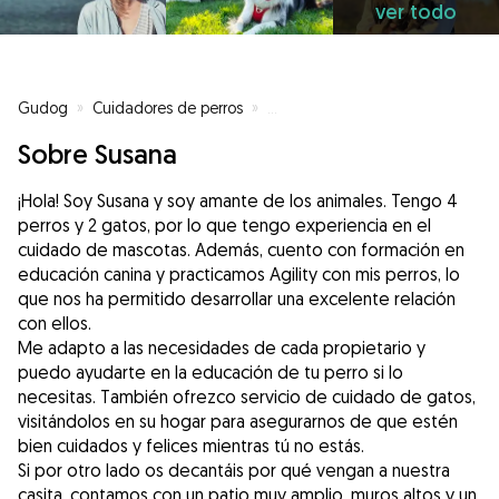
ver todo
Gudog
»
Cuidadores de perros
»
Cuidadores de perros en Badalo
Sobre Susana
¡Hola! Soy Susana y soy amante de los animales. Tengo 4
perros y 2 gatos, por lo que tengo experiencia en el
cuidado de mascotas. Además, cuento con formación en
educación canina y practicamos Agility con mis perros, lo
que nos ha permitido desarrollar una excelente relación
con ellos.
Me adapto a las necesidades de cada propietario y
puedo ayudarte en la educación de tu perro si lo
necesitas. También ofrezco servicio de cuidado de gatos,
visitándolos en su hogar para asegurarnos de que estén
bien cuidados y felices mientras tú no estás.
Si por otro lado os decantáis por qué vengan a nuestra
casita, contamos con un patio muy amplio, muros altos y un