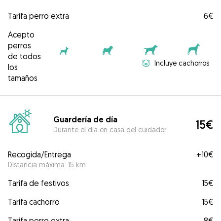
Tarifa perro extra
6€
Acepto
perros
de todos
Incluye cachorros
los
tamaños
Guardería de día
15€
Durante el día en casa del cuidador
Recogida/Entrega
+
10€
Distancia máxima: 15 km
Tarifa de festivos
15€
Tarifa cachorro
15€
Tarifa perro extra
8€