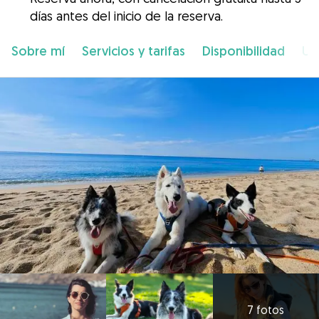
días antes del inicio de la reserva.
Sobre mí
Servicios y tarifas
Disponibilidad
Ub
7 fotos