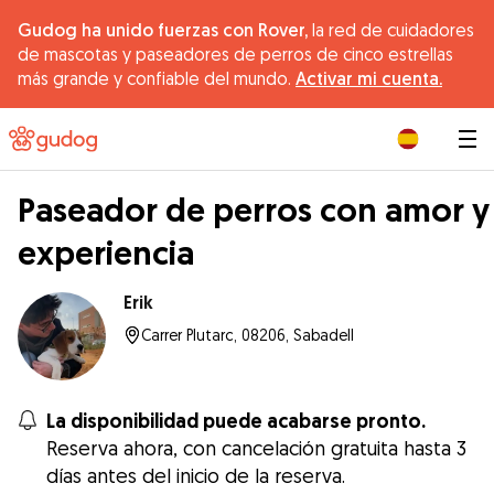
Gudog ha unido fuerzas con Rover,
la red de cuidadores
de mascotas y paseadores de perros de cinco estrellas
más grande y confiable del mundo.
Activar mi cuenta.
|
Paseador de perros con amor y
experiencia
Erik
Carrer Plutarc, 08206, Sabadell
La disponibilidad puede acabarse pronto.
Reserva ahora, con cancelación gratuita hasta 3
días antes del inicio de la reserva.