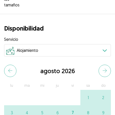
tamaños
Disponibilidad
Servicio
agosto 2026
lu
ma
mi
ju
vi
sa
do
1
2
7
3
4
5
6
8
9