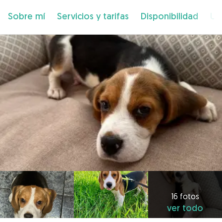
Sobre mí
Servicios y tarifas
Disponibilidad
Ub
16 fotos
ver todo