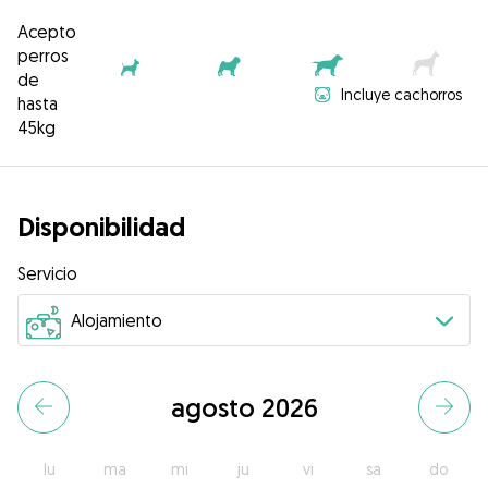
Acepto
perros
de
Incluye cachorros
hasta
45kg
Disponibilidad
Servicio
agosto 2026
lu
ma
mi
ju
vi
sa
do