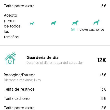
Tarifa perro extra
6€
Acepto
perros
de todos
Incluye cachorros
los
tamaños
Guardería de día
12€
Durante el día en casa del cuidador
Recogida/Entrega
+
5€
Distancia máxima: 1 km
Tarifa de festivos
13€
Tarifa cachorro
12€
Tarifa perro extra
8€