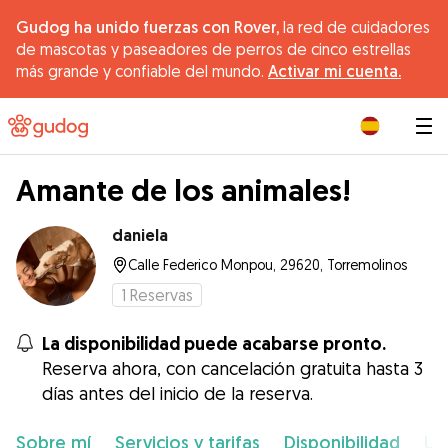
Gudog ha unido fuerzas con Rover,
la red de cuidadores
de mascotas y paseadores de perros de cinco estrellas
más grande y confiable del mundo.
Activar mi cuenta.
|
Amante de los animales!
daniela
Calle Federico Monpou, 29620, Torremolinos
1
Reservas
La disponibilidad puede acabarse pronto.
Reserva ahora, con cancelación gratuita hasta 3
días antes del inicio de la reserva.
Sobre mí
Servicios y tarifas
Disponibilidad
Ub