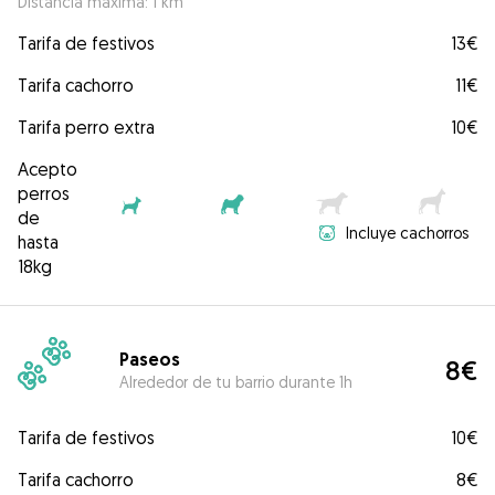
Distancia máxima: 1 km
Tarifa de festivos
13€
Tarifa cachorro
11€
Tarifa perro extra
10€
Acepto
perros
de
Incluye cachorros
hasta
18kg
Paseos
8€
Alrededor de tu barrio durante 1h
Tarifa de festivos
10€
Tarifa cachorro
8€