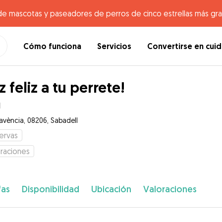
de mascotas y paseadores de perros de cinco estrellas más gr
Cómo funciona
Servicios
Convertirse en cui
z feliz a tu perrete!
l
Favència, 08206, Sabadell
ervas
raciones
fas
Disponibilidad
Ubicación
Valoraciones