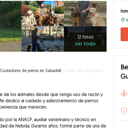
Ism
V
12
fotos
ver
12 fotos
ver todo
todo
Be
Cuidadores de perros en Sabadell
»
¡Haz feliz a tu perrete!
G
nte de los animales desde que tengo uso de razón y
Me dedico al cuidado y adiestramiento de perros
xperiencia que merecen.
do por la ANACP, auxiliar veterinario y técnico en
rsidad de Nebrija. Durante años, formé parte de una de