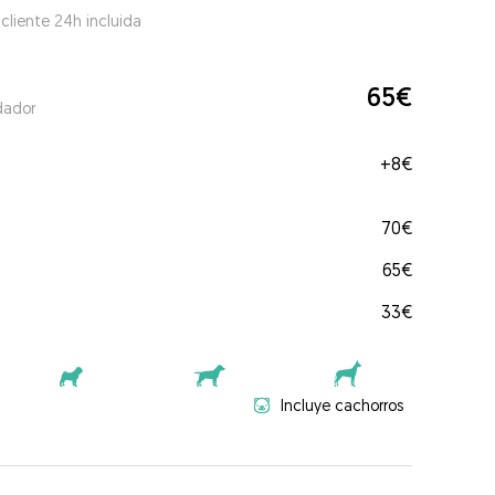
 cliente 24h incluida
65€
dador
+
8€
70€
65€
33€
Incluye cachorros