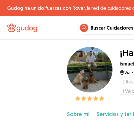
Gudog ha unido fuerzas con Rover,
la red de cuidadores 
Buscar Cuidadores
¡Ha
Ismae
Via 
2
Res
1
Valo
Sobre mí
Servicios y tari