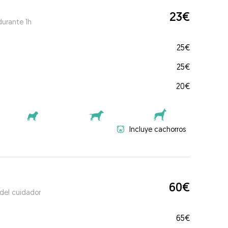
23€
durante 1h
25€
25€
20€
Incluye cachorros
60€
 del cuidador
65€