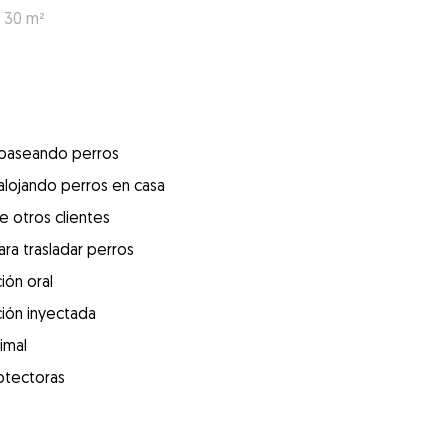
: 30 m²
 paseando perros
alojando perros en casa
e otros clientes
ra trasladar perros
ión oral
ión inyectada
imal
otectoras