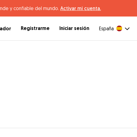
ande y confiable del mundo.
Activar mi cuenta.
Registrarme
Iniciar sesión
dador
España