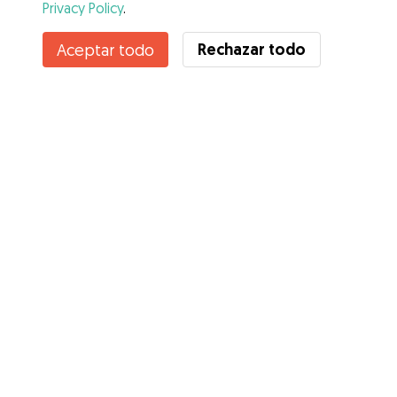
Privacy Policy
.
Contacta con Carla Luciana
Rechazar todo
Aceptar todo
¿Conoces los Beneficios de Gudog? Ver más
Servicios
Cómo funciona
Sobre Gudog
Opiniones
Cobertura Veterinaria
Consejos para dueños de perros
Consejos para cuidadores
Hazte cuidador