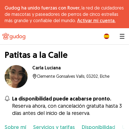
Gudog ha unido fuerzas con Rover,
la red de cuidadores
de mascotas y paseadores de perros de cinco estrellas
más grande y confiable del mundo.
Activar mi cuenta.
|
Patitas a la Calle
Carla Luciana
Clemente Gonsalves Valls, 03202, Elche
La disponibilidad puede acabarse pronto.
Reserva ahora, con cancelación gratuita hasta 3
días antes del inicio de la reserva.
Sobre mí
Servicios y tarifas
Disponibilidad
Ub