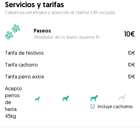
Servicios y tarifas
Cobertura veterinaria y atención al cliente 24h incluida
Paseos
10€
Alrededor de tu barrio durante 1h
Tarifa de festivos
10€
Tarifa cachorro
10€
Tarifa perro extra
10€
Acepto
perros
de
Incluye cachorros
hasta
45kg