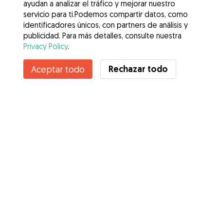
ayudan a analizar el tráfico y mejorar nuestro
servicio para ti.Podemos compartir datos, como
identificadores únicos, con partners de análisis y
publicidad. Para más detalles, consulte nuestra
Privacy Policy
.
Contacta con Cloe
Rechazar todo
Aceptar todo
¿Conoces los Beneficios de Gudog? Ver más
Servicios
Cómo funciona
Sobre Gudog
Opiniones
Cobertura Veterinaria
Consejos para dueños de perros