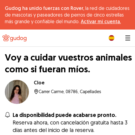
Gudog ha unido fuerzas con Rover,
la red de cuidadores
de mascotas y paseadores de perros de cinco estrellas
más grande y confiable del mundo.
Activar mi cuenta.
|
Voy a cuidar vuestros animales
como si fueran míos.
Cloe
Carrer Carme, 08786, Capellades
La disponibilidad puede acabarse pronto.
Reserva ahora, con cancelación gratuita hasta 3
días antes del inicio de la reserva.