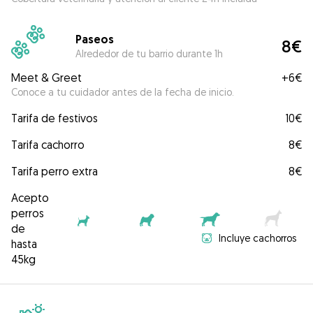
Paseos
8€
Alrededor de tu barrio durante 1h
Meet & Greet
+
6€
Conoce a tu cuidador antes de la fecha de inicio.
Tarifa de festivos
10€
Tarifa cachorro
8€
Tarifa perro extra
8€
Acepto
perros
de
Incluye cachorros
hasta
45kg