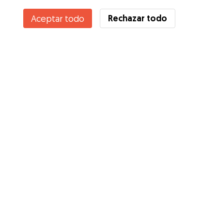
Contacta con Cristina
Rechazar todo
Aceptar todo
¿Conoces los Beneficios de Gudog? Ver más
Servicios
Cómo funciona
Sobre Gudog
Opiniones
Cobertura Veterinaria
Consejos para dueños de perros
Consejos para cuidadores
Hazte cuidador
Blog