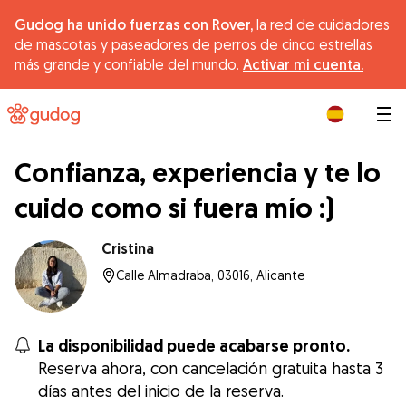
Gudog ha unido fuerzas con Rover,
la red de cuidadores
de mascotas y paseadores de perros de cinco estrellas
más grande y confiable del mundo.
Activar mi cuenta.
|
Confianza, experiencia y te lo
cuido como si fuera mío :)
Cristina
Calle Almadraba, 03016, Alicante
La disponibilidad puede acabarse pronto.
Reserva ahora, con cancelación gratuita hasta 3
días antes del inicio de la reserva.