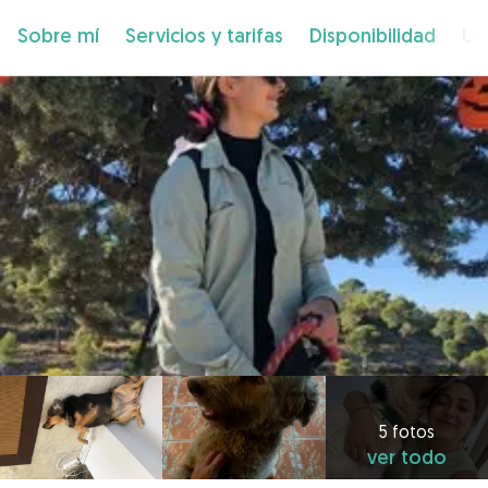
Sobre mí
Servicios y tarifas
Disponibilidad
Ub
5 fotos
ver todo