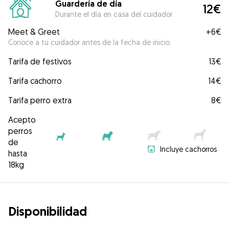
Guardería de día
12€
Durante el día en casa del cuidador
Meet & Greet
+
6€
Conoce a tu cuidador antes de la fecha de inicio.
Tarifa de festivos
13€
Tarifa cachorro
14€
Tarifa perro extra
8€
Acepto
perros
de
Incluye cachorros
hasta
18kg
Disponibilidad