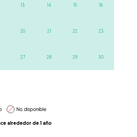
13
14
15
16
20
21
22
23
27
28
29
30
o
No disponible
ace alrededor de 1 año