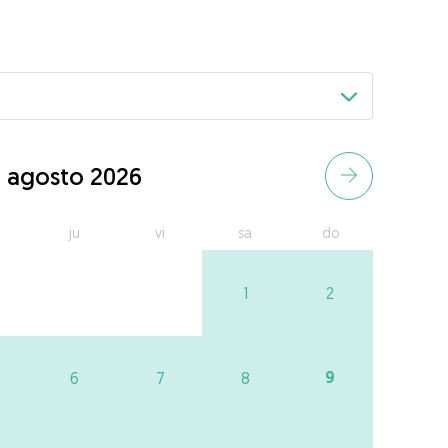
agosto 2026
ju
vi
sa
do
1
2
9
6
7
8