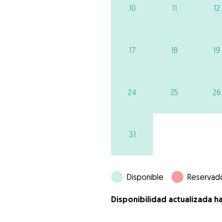
10
11
12
17
18
19
24
25
26
31
Disponible
Reservad
Disponibilidad actualizada h