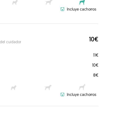
Incluye cachorros
10€
 del cuidador
11€
10€
8€
Incluye cachorros