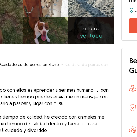
Die
C
6
fotos
ver
6 fotos
ver todo
todo
Be
Cuidadores de perros en Elche
»
Cuidara de perros con amor 🐶
G
mpo con ellos es aprender a ser más humano 🐶 son
i no tienes tiempo puedes enviarme un mensaje con
rlo a pasear y jugar con el 🐕
le tiempo de calidad, he crecido con animales me
n un tiempo de calidad dentro y fuera de casa
á cuidado y divertido