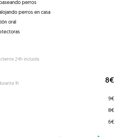
 paseando perros
alojando perros en casa
ión oral
otectoras
 cliente 24h incluida
8€
durante 1h
9€
8€
6€