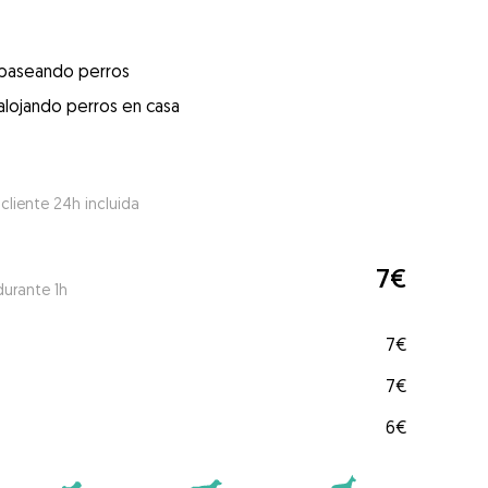
 paseando perros
alojando perros en casa
 cliente 24h incluida
7€
durante 1h
7€
7€
6€