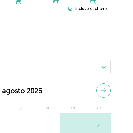
Incluye cachorros
agosto 2026
ju
vi
sa
do
1
2