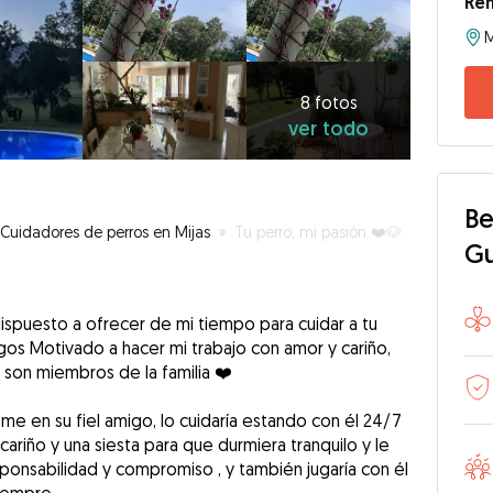
Re
8
fotos
ver
8 fotos
ver todo
todo
Be
Cuidadores de perros en Mijas
»
Tu perro, mi pasión ❤️🐶
G
ispuesto a ofrecer de mi tiempo para cuidar a tu
gos Motivado a hacer mi trabajo con amor y cariño,
 son miembros de la familia ❤️
ome en su fiel amigo, lo cuidaría estando con él 24/7
 cariño y una siesta para que durmiera tranquilo y le
sponsabilidad y compromiso , y también jugaría con él