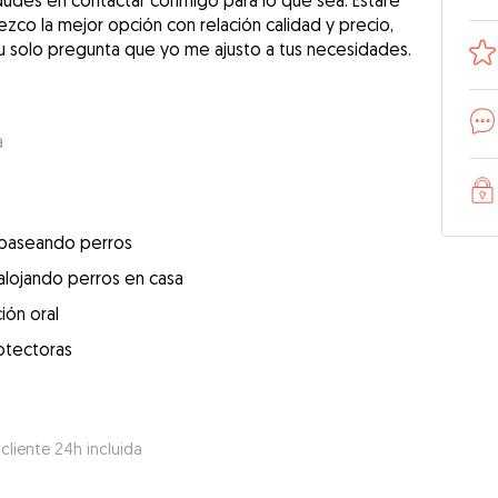
dudes en contactar conmigo para lo que sea. Estaré
ezco la mejor opción con relación calidad y precio,
tu solo pregunta que yo me ajusto a tus necesidades.
a
 paseando perros
alojando perros en casa
ión oral
otectoras
 cliente 24h incluida