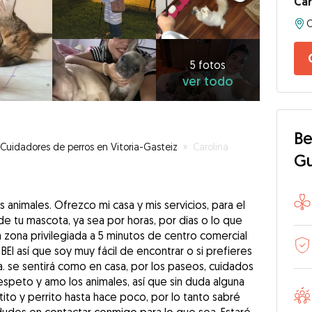
Car
5
fotos
ver
5 fotos
ver todo
todo
Be
Cuidadores de perros en Vitoria-Gasteiz
»
Carolina
G
s animales. Ofrezco mi casa y mis servicios, para el
e tu mascota, ya sea por horas, por dias o lo que
 zona privilegiada a 5 minutos de centro comercial
EI así que soy muy fácil de encontrar o si prefieres
. se sentirá como en casa, por los paseos, cuidados
espeto y amo los animales, así que sin duda alguna
tito y perrito hasta hace poco, por lo tanto sabré