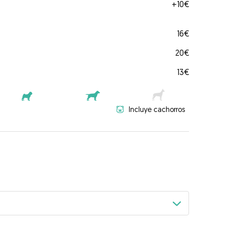
+
10€
16€
20€
13€
Incluye cachorros