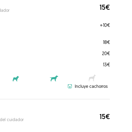
15€
dador
+
10€
18€
20€
13€
Incluye cachorros
15€
 del cuidador