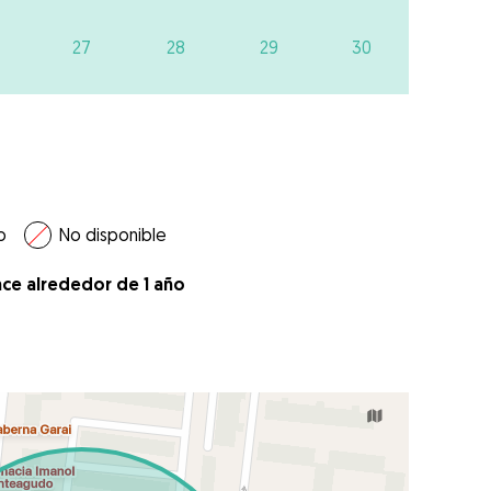
27
28
29
30
o
No disponible
ace alrededor de 1 año