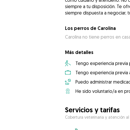
como cuidarlo y atenderlo. No 
siempre a tu disposición. Te ofr
siempre dispuesta a negociar, 
Los perros de Carolina
Carolina no tiene perros en cas
Más detalles
Tengo experiencia previa
Tengo experiencia previa 
Puedo administrar medicac
He sido voluntario/a en pr
Servicios y tarifas
Cobertura veterinaria y atención al