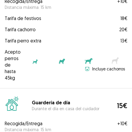
Recogida/Entrega
+
10€
Distancia máxima: 15 km
Tarifa de festivos
18€
Tarifa cachorro
20€
Tarifa perro extra
13€
Acepto
perros
de
Incluye cachorros
hasta
45kg
Guardería de día
15€
Durante el día en casa del cuidador
Recogida/Entrega
+
10€
Distancia máxima: 15 km