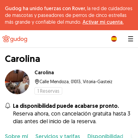
Gudog ha unido fuerzas con Rover,
la red de cuidadores
de mascotas y paseadores de perros de cinco estrellas
más grande y confiable del mundo.
Activar mi cuenta.
|
Carolina
Carolina
Calle Mendoza, 01013, Vitoria-Gasteiz
1
Reservas
La disponibilidad puede acabarse pronto.
Reserva ahora, con cancelación gratuita hasta 3
días antes del inicio de la reserva.
Sobre mí
Servicios y tarifas
Disponibilidad
Ub