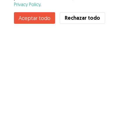
Privacy Policy
.
Contacta con MARIA DEL CARMEN
Rechazar todo
Aceptar todo
¿Conoces los Beneficios de Gudog? Ver más
Servicios
Cómo funciona
Sobre Gudog
Opiniones
Cobertura Veterinaria
Consejos para dueños de perros
Consejos para cuidadores
Hazte cuidador