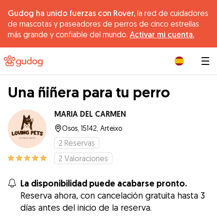
Gudog ha unido fuerzas con Rover,
la red de cuidadores
de mascotas y paseadores de perros de cinco estrellas
más grande y confiable del mundo.
Activar mi cuenta.
|
Una ñiñera para tu perro
MARIA DEL CARMEN
Osos, 15142, Arteixo
2
Reservas
2
Valoraciones
La disponibilidad puede acabarse pronto.
Reserva ahora, con cancelación gratuita hasta 3
días antes del inicio de la reserva.