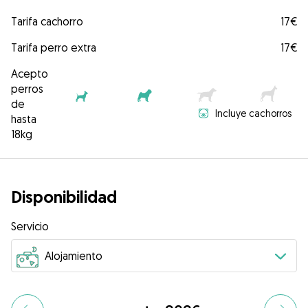
Tarifa cachorro
17€
Tarifa perro extra
17€
Acepto
perros
de
Incluye cachorros
hasta
18kg
Disponibilidad
Servicio