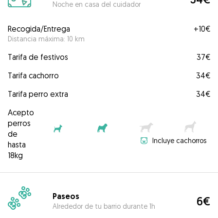
Noche en casa del cuidador
Recogida/Entrega
+
10€
Distancia máxima: 10 km
Tarifa de festivos
37€
Tarifa cachorro
34€
Tarifa perro extra
34€
Acepto
perros
de
Incluye cachorros
hasta
18kg
Paseos
6€
Alrededor de tu barrio durante 1h