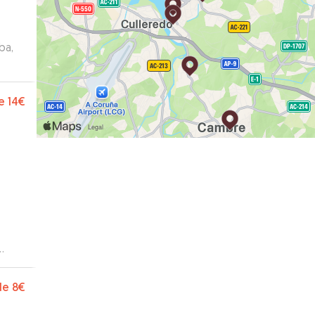
ba,
e
14€
de
8€