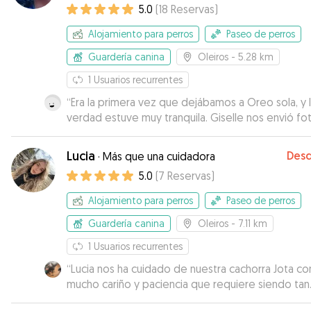
5.0
(
18
Reservas
)
Alojamiento para perros
Paseo de perros
Guardería canina
Oleiros
- 5.28 km
1
Usuarios recurrentes
“
Era la primera vez que dejábamos a Oreo sola, y 
verdad estuve muy tranquila. Giselle nos envió fo
estuvo pendiente. Cuando la recogimos la vimos
contenta. La tendremos en cuenta para próximas
Lucia
Des
·
Más que una cuidadora
veces.
”
5.0
(
7
Reservas
)
Alojamiento para perros
Paseo de perros
Guardería canina
Oleiros
- 7.11 km
1
Usuarios recurrentes
“
Lucia nos ha cuidado de nuestra cachorra Jota co
mucho cariño y paciencia que requiere siendo tan
pequeña. Informada durante el día con mensajes 