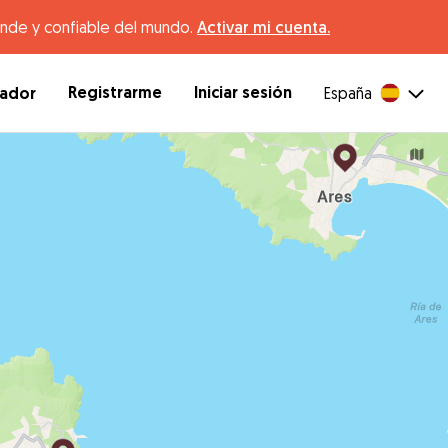
ande y confiable del mundo.
Activar mi cuenta.
Registrarme
Iniciar sesión
dador
España