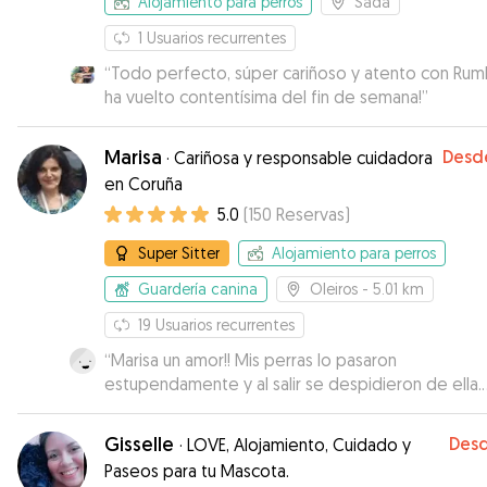
Alojamiento para perros
Sada
1
Usuarios recurrentes
“
Todo perfecto, súper cariñoso y atento con Rum
ha vuelto contentísima del fin de semana!
”
Marisa
Desd
·
Cariñosa y responsable cuidadora
en Coruña
5.0
(
150
Reservas
)
Super Sitter
Alojamiento para perros
Guardería canina
Oleiros
- 5.01 km
19
Usuarios recurrentes
“
Marisa un amor!! Mis perras lo pasaron
estupendamente y al salir se despidieron de ella.
Seguro que repetiremos!!!
”
Gisselle
Des
·
LOVE, Alojamiento, Cuidado y
Paseos para tu Mascota.