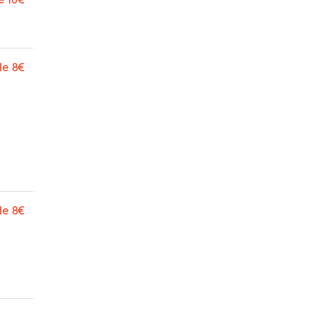
de
8€
de
8€