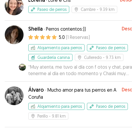
·
Lore e Cris
Paseo de perros
Cambre
- 9.39 km
Sheila
Des
·
Perros contentos:))
5.0
(
1
Reservas
)
Alojamiento para perros
Paseo de perros
Guardería canina
Culleredo
- 9.73 km
“
Muy atenta, me tuvo al día con f otos y chat, para
tenerme al día en todo momento y Chaski muy
contento
”
Álvaro
Des
·
Mucho amor para tus perros en A
Coruña
Alojamiento para perros
Paseo de perros
Perillo
- 9.81 km