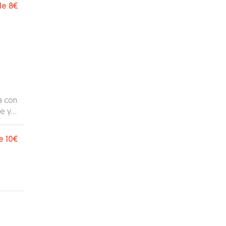
de
8€
a con
e y
e
10€