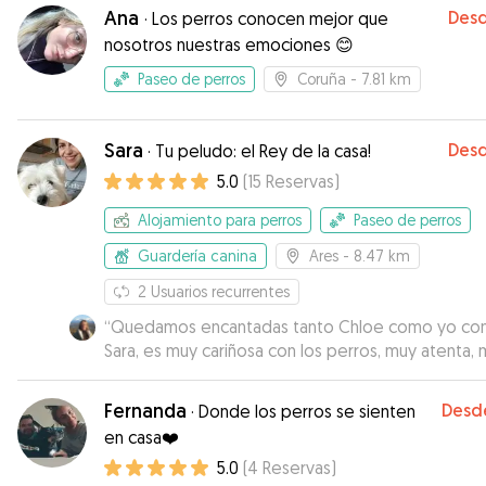
fotos que me dio mucha tranquilidad. Una excele
Ana
Des
·
Los perros conocen mejor que
cuidadora 🥰
”
nosotros nuestras emociones 😊
Paseo de perros
Coruña
- 7.81 km
Sara
Des
·
Tu peludo: el Rey de la casa!
5.0
(
15
Reservas
)
Alojamiento para perros
Paseo de perros
Guardería canina
Ares
- 8.47 km
2
Usuarios recurrentes
“
Quedamos encantadas tanto Chloe como yo co
Sara, es muy cariñosa con los perros, muy atenta, 
perrita estuvo a cuerpo de rey con ella. Muchas
gracias, Sara. Repetiremos. Besos
”
Fernanda
Desd
·
Donde los perros se sienten
en casa❤️
5.0
(
4
Reservas
)