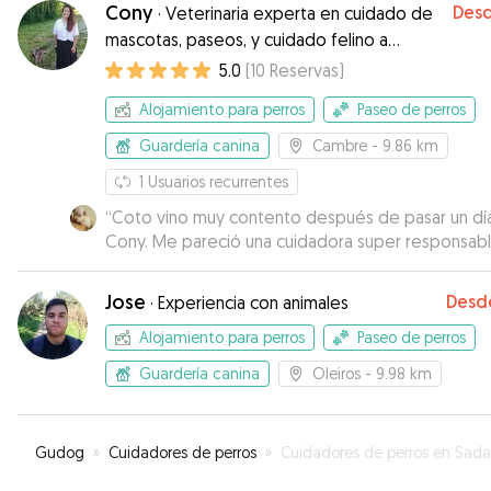
Cony
Des
·
Veterinaria experta en cuidado de
mascotas, paseos, y cuidado felino a
domicilio
5.0
(
10
Reservas
)
Alojamiento para perros
Paseo de perros
Guardería canina
Cambre
- 9.86 km
1
Usuarios recurrentes
“
Coto vino muy contento después de pasar un dí
Cony. Me pareció una cuidadora super responsabl
atenta.
”
Jose
Desd
·
Experiencia con animales
Alojamiento para perros
Paseo de perros
Guardería canina
Oleiros
- 9.98 km
Gudog
»
Cuidadores de perros
»
Cuidadores de perros en Sada