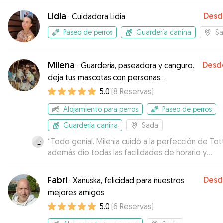
Lidia
Desd
·
Cuidadora Lidia
Paseo de perros
Guardería canina
S
Milena
Desd
·
Guardería, paseadora y canguro.
deja tus mascotas con personas
responsables.
5.0
(
8
Reservas
)
Alojamiento para perros
Paseo de perros
Guardería canina
Sada
“
Todo genial. Milenia cuidó a la perfección de Tott
además dio todas las facilidades de horario y
disponibilidad. Repetiremos 👌.
”
Fabri
Desd
·
Xanuska, felicidad para nuestros
mejores amigos
5.0
(
6
Reservas
)