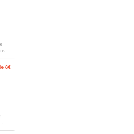
la
tos y
de
8€
n
y