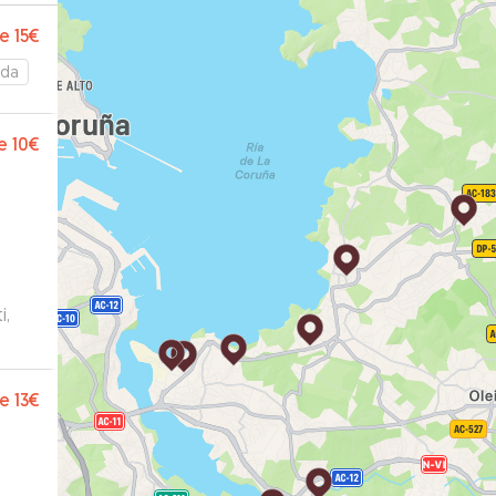
e
15€
ada
e
10€
i,
e
13€