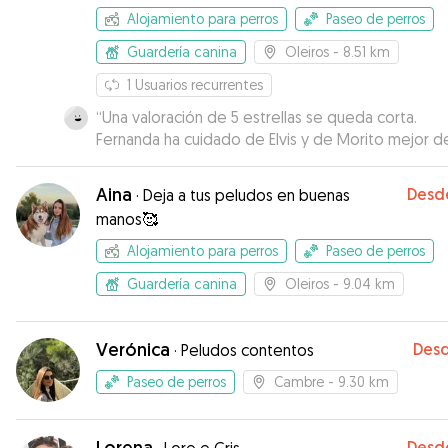
Alojamiento para perros
Paseo de perros
Guardería canina
Oleiros
- 8.51 km
1
Usuarios recurrentes
“
Una valoración de 5 estrellas se queda corta.
Fernanda ha cuidado de Elvis y de Morito mejor d
que lo hacemos nosotros. Se adaptó perfectame
todas peticiones y cumplió con todas nuestras
Aina
Desd
·
Deja a tus peludos en buenas
indicaciones (que no eran pocas). Se preocupó p
manos🥰
ellos como si fuesen suyos. Me envió un montón 
vídeos y fotos de sus paseos y me mantuvo info
Alojamiento para perros
Paseo de perros
en todo momento. Elvis y Morito también conocie
Guardería canina
Oleiros
- 9.04 km
Paco (el perrito de Fernanda) que es súper tranqui
con el que hicieron buenas migas enseguida. La
recomiendo 100%. Muchas gracias
”
Verónica
Des
·
Peludos contentos
Paseo de perros
Cambre
- 9.30 km
Lorena
Desd