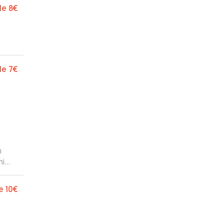
nte
de
8€
de
7€
n
mi
e
10€