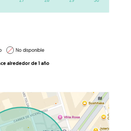
27
28
29
30
o
No disponible
ace alrededor de 1 año