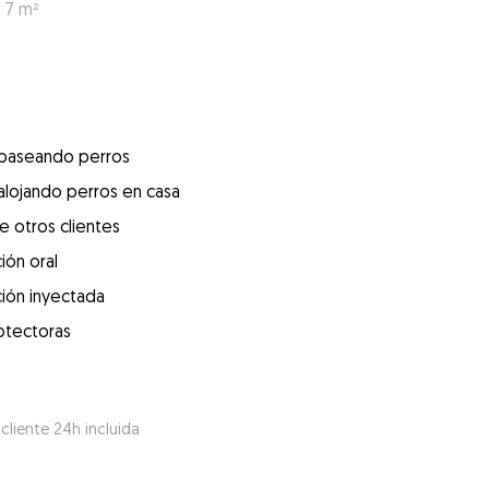
: 7 m²
 paseando perros
alojando perros en casa
e otros clientes
ión oral
ión inyectada
otectoras
 cliente 24h incluida