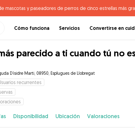
de mascotas y paseadores de perros de cinco estrellas más gr
Cómo funciona
Servicios
Convertirse en cui
más parecido a ti cuando tú no e
guda D’isidre Marti, 08950, Esplugues de Llobregat
Usuarios recurrentes
servas
loraciones
fas
Disponibilidad
Ubicación
Valoraciones