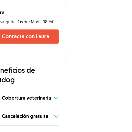
ra
Avinguda D’isidre Marti, 08950, Esplugues de Llobregat
Contacta con Laura
neficios de
udog
Cobertura veterinaria
Cancelación gratuita