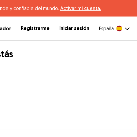
ande y confiable del mundo.
Activar mi cuenta.
Registrarme
Iniciar sesión
dador
España
stás