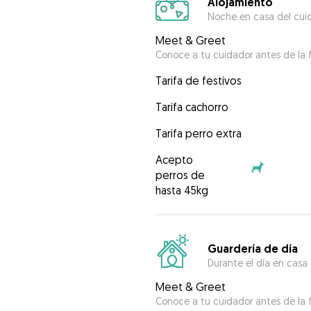
Alojamiento
Noche en casa del cui
Meet & Greet
Conoce a tu cuidador antes de la f
Tarifa de festivos
Tarifa cachorro
Tarifa perro extra
Acepto
perros de
hasta 45kg
Guardería de día
Durante el día en casa
Meet & Greet
Conoce a tu cuidador antes de la f