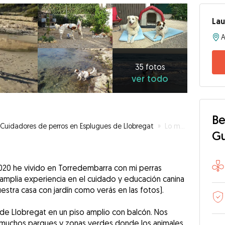
Lau
35
fotos
ver
35 fotos
ver todo
todo
Be
Cuidadores de perros en Esplugues de Llobregat
»
Lo más parecido a ti cuando tú no estás
G
2020 he vivido en Torredembarra con mi perras
 amplia experiencia en el cuidado y educación canina
estra casa con jardín como verás en las fotos).
de Llobregat en un piso amplio con balcón. Nos
 muchos parques y zonas verdes donde los animales