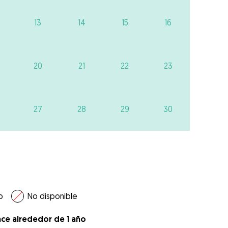
13
14
15
16
20
21
22
23
27
28
29
30
o
No disponible
ace alrededor de 1 año