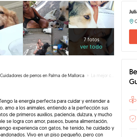
Jul
7
fotos
ver
7 fotos
ver todo
todo
Be
Cuidadores de perros en Palma de Mallorca
»
La mejor cuidadora de perros en Palma de Mallorca
G
. Tengo la energía perfecta para cuidar y entender a
rio, amo a los animales, entiendo a la perfección sus
s de primeros auxilios, paciencia, dulzura, y mucho
able se logra con amor, paseos, buena alimentación,
 tengo experiencia con gatos, he tenido, he cuidado y
bandonados. Vivo en un piso pequeño, pero con