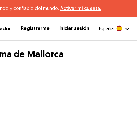
ande y confiable del mundo.
Activar mi cuenta.
Registrarme
Iniciar sesión
dador
España
lma de Mallorca