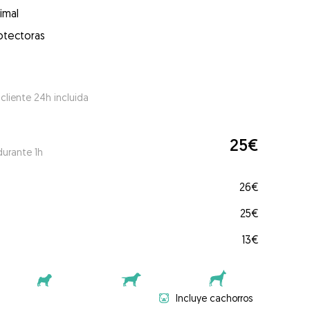
imal
otectoras
 cliente 24h incluida
25€
durante 1h
26€
25€
13€
Incluye cachorros