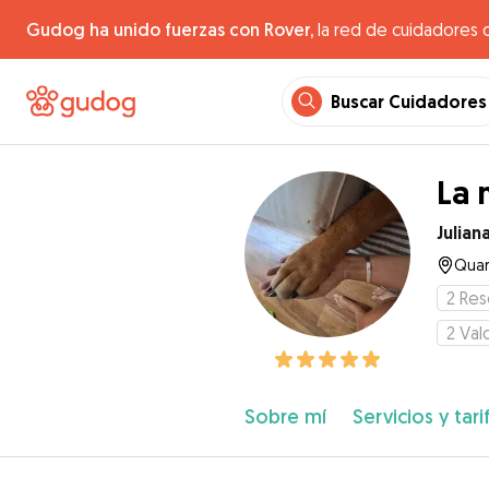
Gudog ha unido fuerzas con Rover,
la red de cuidadores 
Buscar Cuidadores
La 
Julian
Quar
2
Res
2
Val
Sobre mí
Servicios y tari