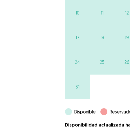
10
11
12
17
18
19
24
25
26
31
Disponible
Reservad
Disponibilidad actualizada h